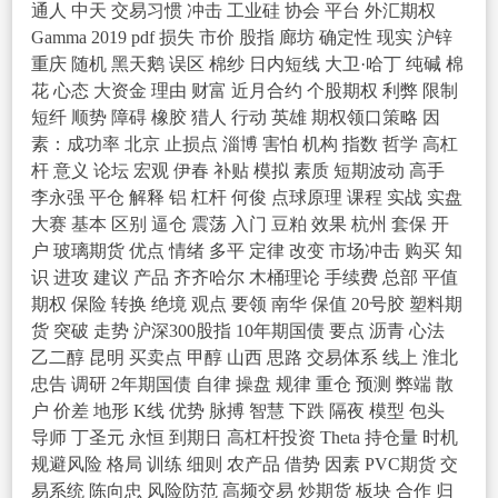
通人
中天
交易习惯
冲击
工业硅
协会
平台
外汇期权
Gamma
2019
pdf
损失
市价
股指
廊坊
确定性
现实
沪锌
重庆
随机
黑天鹅
误区
棉纱
日内短线
大卫·哈丁
纯碱
棉
花
心态
大资金
理由
财富
近月合约
个股期权
利弊
限制
短纤
顺势
障碍
橡胶
猎人
行动
英雄
期权领口策略
因
素：成功率
北京
止损点
淄博
害怕
机构
指数
哲学
高杠
杆
意义
论坛
宏观
伊春
补贴
模拟
素质
短期波动
高手
李永强
平仓
解释
铝
杠杆
何俊
点球原理
课程
实战
实盘
大赛
基本
区别
逼仓
震荡
入门
豆粕
效果
杭州
套保
开
户
玻璃期货
优点
情绪
多平
定律
改变
市场冲击
购买
知
识
进攻
建议
产品
齐齐哈尔
木桶理论
手续费
总部
平值
期权
保险
转换
绝境
观点
要领
南华
保值
20号胶
塑料期
货
突破
走势
沪深300股指
10年期国债
要点
沥青
心法
乙二醇
昆明
买卖点
甲醇
山西
思路
交易体系
线上
淮北
忠告
调研
2年期国债
自律
操盘
规律
重仓
预测
弊端
散
户
价差
地形
K线
优势
脉搏
智慧
下跌
隔夜
模型
包头
导师
丁圣元
永恒
到期日
高杠杆投资
Theta
持仓量
时机
规避风险
格局
训练
细则
农产品
借势
因素
PVC期货
交
易系统
陈向忠
风险防范
高频交易
炒期货
板块
合作
归