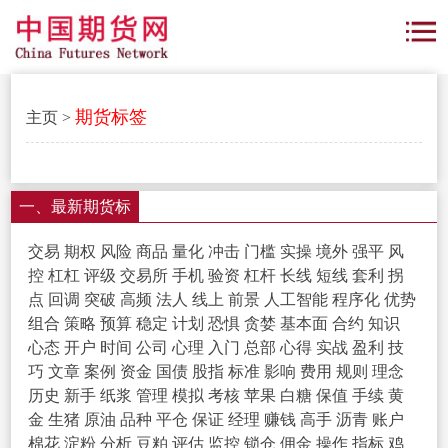
期货标签
主页
>
一、最新期货标
签
交易
期权
风险
商品
量化
冲击
门槛
实操
境外
强平
风
控
杠杠
评级
交易所
手机
验资
杠杆
长线
短线
套利
拐
点
回调
突破
高频
法人
线上
前景
人工智能
程序化
优势
组合
策略
预算
稳定
计划
恐惧
贪婪
基本面
合约
知识
心态
开户
时间
公司
心理
入门
总部
心得
实战
盈利
技
巧
文章
案例
资金
国债
股指
标准
影响
费用
规则
理念
历史
新手
纸浆
管理
模拟
考核
苹果
白糖
保值
手续
黄
金
生猪
原油
品种
平仓
保证
经理
赚钱
高手
沥青
账户
棉花
淀粉
分析
豆粕
评估
监控
锁仓
佣金
操作
指标
鸡