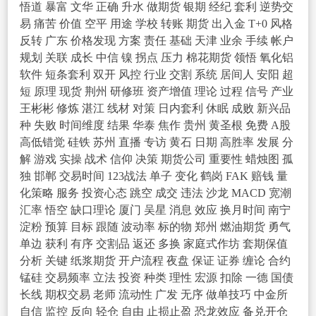
悟道
暴富
文华
正确
升水
做期货
银期
经纪
套利
逆势交
易
痛苦
价值
空平
用途
学校
转账
期货
出入金
T+0
风格
反转
广东
价格发现
方案
责任
基础
天津
业余
手续
帐户
规划
关联
成长
中信
镍
拐点
压力
棉花期货
领悟
氧化铝
软件
短条套利
双开
风控
行业
交割
系统
居间人
安阳
超
短
原理
现货
荆州
研修班
资产增值
理论
过程
信号
产业
王彬彬
修炼
湛江
线材
对策
日内套利
休眠
成败
新兴品
种
失败
时间维度
结果
华泰
焦作
贵州
黄圣根
免费
A股
高低错觉
硅铁
苏州
直播
专访
黄石
日期
高胜率
发展
分
解
游戏
实操
战术
信仰
决策
期货公司
重要性
蜡烛图
孤
独
邯郸
交易时间
123战法
单子
变化
鹤岗
FAK
赔钱
量
化策略
服务
投资心态
跳空
成交
违法
沙龙
MACD
宽潮
汇率
悟空
缺口理论
厦门
吴星
消息
效应
换月时间
南宁
淀粉
预算
目标
跟随
波动率
标的物
郑州
燃油期货
勇气
单边
获利
有序
交割品
返还
多换
家庭式作坊
套期保值
分析
关键
纸浆期货
开户流程
夜盘
保证
证券
缠论
合约
锰硅
交易频率
立法
投资
种类
理性
宏源
扣除
一德
国债
长线
期权交易
老师
流动性
广发
无序
做单技巧
中金所
自信
监控
反向
轻仓
自由
止损止盈
恐龙效应
备兑开仓