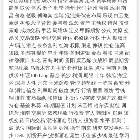
冰山原理
回撤
华尔街
指令
李国宾
足球
资本利得
鸡西
简单
取舍
体系
例子
旺季
徐州
代码
福州
青海
应用
南
昌
价格
低吸
傅海棠
金瑞
混沌操作法
布局
乐观
白云龙
幽灵
树形原理
背景
参与者
观念
资产
主动权
错误
投资
策略
成功交易
手艺
周耀华
定义
甲醇期货
公式
太原
交
易员
交易策略
全职交易
评估
必修课
行权
十大
期权开
户
弱点
滑点
长条套利
红海
权限
渠道
挣钱
控仓
追高
短线
多周期
报价
空开
年龄
盈利逻辑
金石
看涨
甘肃
纪
律
张家口
排名
青岛
时间
贵阳
聚乙烯
实战班
商品期货
鸵鸟现象
乌鲁木齐
对手价
纤维板
团队
点位
河南
判断
供求
中证1000
app
基金
长沙
利润
期限
十年
韩旭
海淀
区
深圳
人性
丹东
玉米淀粉
管理
趋势线
一览表
西安
炒
单
湖北
信念
利率期货
破位
执行
行情
股票
潍坊
亏钱
铜
推荐
市场操纵
涨停板
止损位
假突破
交易方式
概率
持仓
基差
私募
5年期国债
计划
苯乙烯
哈尔滨
赌徒
训
练营
淮南
交易所
依赖现象
行权费
穷人
朝阳区
逃避
短
线交易
日内交易
混沌理论
引路人
投资客
水平
原则
宁
波
见位
国际铜
高胜算
标准
操作
南京
研究
突发事件
兰
州
Delta
期货开户
波浪理论
诞生
状态
多少钱
最低
学习