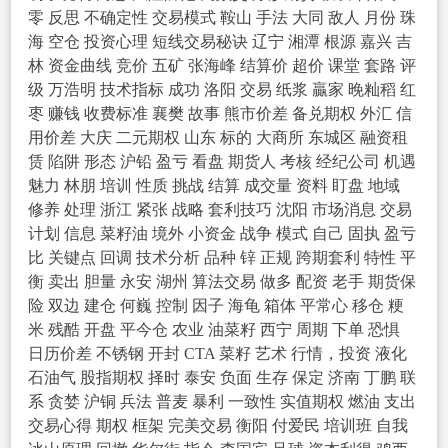
零
反思
不确定性
交易模式
鞍山
手法
大同
敌人
月份
珠
海
空仓
投资心理
短线交易秘诀
辽宁
湘潭
根源
嘉兴
吉
林
资金曲线
竞价
五矿
张海峰
结算价
超价
课堂
套路
评
级
万浩明
技术指标
成功
洛阳
交易
纸浆
贏家
晚籼稻
红
枣
赚钱
收费标准
襄樊
故事
熊市价差
备兑期权
外汇
信
用价差
大庆
二元期权
山东
标的
大商所
东城区
融资租
赁
陷阱
形态
沪铅
盈亏
看盘
期货人
考核
经纪公司
机遇
魅力
林朋
培训
性质
挑战
结算
成交量
资料
盯盘
地域
修养
处理
浙江
紧张
战略
套利技巧
沈阳
市场消息
交易
计划
信息
菜籽油
境外
小资金
战争
模式
自己
固执
盈亏
比
关键点
回调
技术分析
品种
锌
正规
跨期套利
特性
平
衡
卖出
胆量
永安
湖州
算法交易
做多
配资
老手
期货保
险
双边
建仓
何巍
控制
因子
海龟
箱体
平常心
移仓
粳
米
残酷
开盘
平今仓
农业
油菜籽
西宁
周期
下单
恐惧
日历价差
不锈钢
开封
CTA
菜籽
艺术
行情，投资
液化
石油气
股指期权
择时
泰安
负面
生存
保定
济南
丁鹏
联
系
贪婪
沪铜
兵法
普麦
暴利
一致性
实值期权
燃油
支出
交易心得
期权
框架
完美交易
衡阳
付爱民
培训班
自我