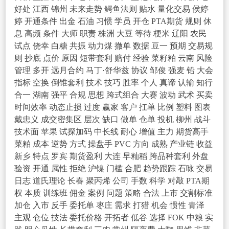
好处
江西
锦州
未来走势
鳄鱼法则
贴水
量化交易
侯婷
婷
开通条件
出金
石油
习惯
学员
开仓
PTA期货
规则
休
息
高频
条件
大师
职责
株洲
大豆
等待
梗米
辽阳
农民
试点
侥幸
白糖
共振
动力煤
撤单
数据
豆一
预期
交易规
则
抄底
点价
原因
短带套利
赔付
经验
菜籽粕
云南
风险
管理
多开
远月合约
马丁·舒华兹
协议
邹俊
强麦
铅
大会
指标
空换
倒锥套利
技术
技巧
胜率
个人
真谛
认输
知行
合一
湖南
强平
合规
思想
跨式组合
大赛
波动
武术
买卖
时间效率
动态止损
过度
赢家
客户
扛单
比例
塑料
图表
戴忠义
成交密集区
层次
缺口
做单
仓单
投机
柳州
战斗
技术面
苹果
试探加码
中长线
耐心
增值
主力
期货高手
菜粕
成本
逆势
方式
操盘手
PVC
方向
成熟
产业链
收益
新乡
特点
罗宾
期货盈利
大连
早籼稻
跨品种套利
外盘
验资
开通
属性
拒绝
沪镍
门槛
合肥
趋势跟踪
石咏
交易
日志
道氏理论
长春
聚丙烯
公司
手数
科学
对敲
PTA期
权
本质
训练班
佣金
案例
问题
策略
合法
上市
交割标准
加仓
入市
反手
委托单
枣庄
需求
打猎
机会
惯性
青泽
主观
仓位
技法
委托价格
开拓者
低谷
选择
FOK
中粮
实