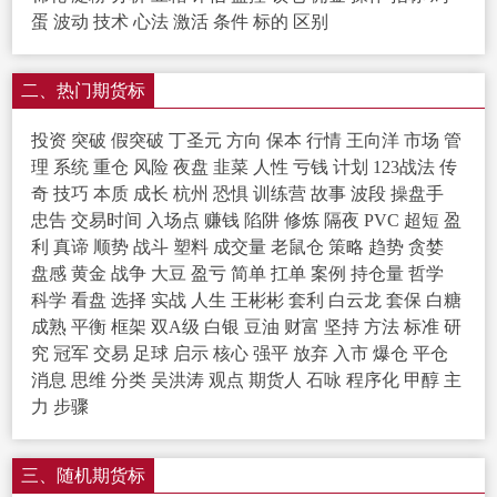
蛋
波动
技术
心法
激活
条件
标的
区别
二、热门期货标
签
投资
突破
假突破
丁圣元
方向
保本
行情
王向洋
市场
管
理
系统
重仓
风险
夜盘
韭菜
人性
亏钱
计划
123战法
传
奇
技巧
本质
成长
杭州
恐惧
训练营
故事
波段
操盘手
忠告
交易时间
入场点
赚钱
陷阱
修炼
隔夜
PVC
超短
盈
利
真谛
顺势
战斗
塑料
成交量
老鼠仓
策略
趋势
贪婪
盘感
黄金
战争
大豆
盈亏
简单
扛单
案例
持仓量
哲学
科学
看盘
选择
实战
人生
王彬彬
套利
白云龙
套保
白糖
成熟
平衡
框架
双A级
白银
豆油
财富
坚持
方法
标准
研
究
冠军
交易
足球
启示
核心
强平
放弃
入市
爆仓
平仓
消息
思维
分类
吴洪涛
观点
期货人
石咏
程序化
甲醇
主
力
步骤
三、随机期货标