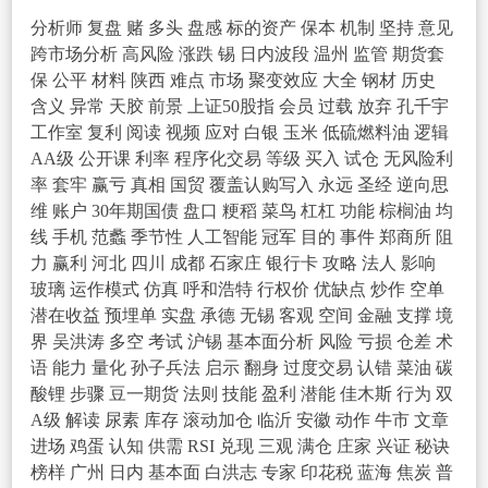
签
分析师
复盘
赌
多头
盘感
标的资产
保本
机制
坚持
意见
跨市场分析
高风险
涨跌
锡
日内波段
温州
监管
期货套
保
公平
材料
陕西
难点
市场
聚变效应
大全
钢材
历史
含义
异常
天胶
前景
上证50股指
会员
过载
放弃
孔千宇
工作室
复利
阅读
视频
应对
白银
玉米
低硫燃料油
逻辑
AA级
公开课
利率
程序化交易
等级
买入
试仓
无风险利
率
套牢
赢亏
真相
国贸
覆盖认购写入
永远
圣经
逆向思
维
账户
30年期国债
盘口
粳稻
菜鸟
杠杠
功能
棕榈油
均
线
手机
范蠡
季节性
人工智能
冠军
目的
事件
郑商所
阻
力
赢利
河北
四川
成都
石家庄
银行卡
攻略
法人
影响
玻璃
运作模式
仿真
呼和浩特
行权价
优缺点
炒作
空单
潜在收益
预埋单
实盘
承德
无锡
客观
空间
金融
支撑
境
界
吴洪涛
多空
考试
沪锡
基本面分析
风险
亏损
仓差
术
语
能力
量化
孙子兵法
启示
翻身
过度交易
认错
菜油
碳
酸锂
步骤
豆一期货
法则
技能
盈利
潜能
佳木斯
行为
双
A级
解读
尿素
库存
滚动加仓
临沂
安徽
动作
牛市
文章
进场
鸡蛋
认知
供需
RSI
兑现
三观
满仓
庄家
兴证
秘诀
榜样
广州
日内
基本面
白洪志
专家
印花税
蓝海
焦炭
普