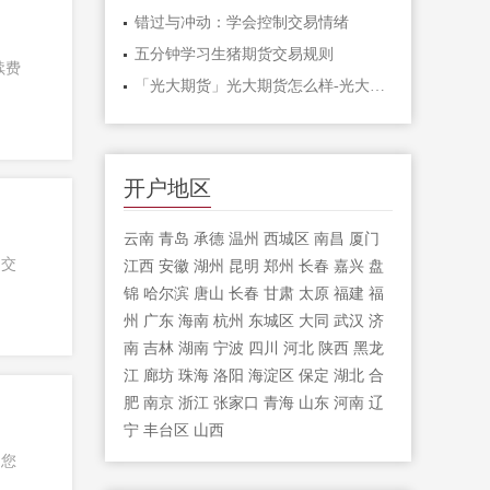
错过与冲动：学会控制交易情绪
五分钟学习生猪期货交易规则
续费
「光大期货」光大期货怎么样-光大期货手
开户地区
云南
青岛
承德
温州
西城区
南昌
厦门
己交
江西
安徽
湖州
昆明
郑州
长春
嘉兴
盘
锦
哈尔滨
唐山
长春
甘肃
太原
福建
福
州
广东
海南
杭州
东城区
大同
武汉
济
南
吉林
湖南
宁波
四川
河北
陕西
黑龙
江
廊坊
珠海
洛阳
海淀区
保定
湖北
合
肥
南京
浙江
张家口
青海
山东
河南
辽
宁
丰台区
山西
为您