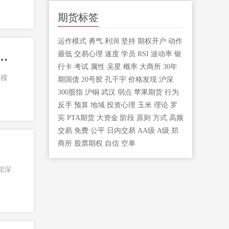
期货标签
运作模式
勇气
利润
坚持
期权开户
动作
最低
交易心理
速度
学员
RSI
波动率
银
的衡量标准「如何衡量程序化交易模型的效率」
行卡
考试
属性
吴星
概率
大商所
30年
易模
期国债
20号胶
孔千宇
价格发现
沪深
300股指
沪铜
武汉
弱点
苹果期货
行为
反手
预算
地域
投资心理
玉米
理论
罗
宾
PTA期货
大资金
阶段
原则
方式
高频
交易
免费
公平
日内交易
AA级
A级
郑
商所
股票期权
自信
空单
能深