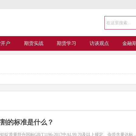
货开户
期货实战
期货学习
访谈观点
金融
交割的标准是什么？
质量符合国标GB/T1196-2017中AL99.70及以上规定、杂质含量达标