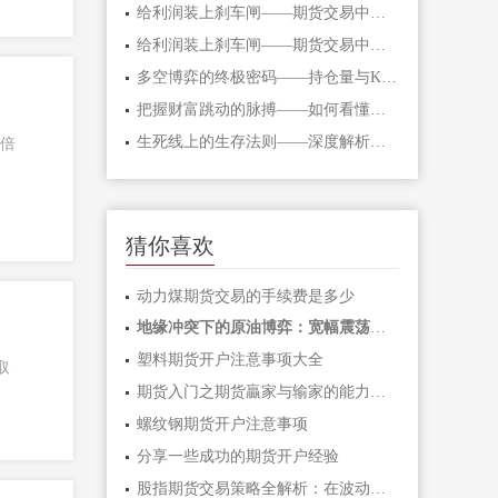
给利润装上刹车闸——期货交易中不可逾
给利润装上刹车闸——期货交易中不可逾
多空博弈的终极密码——持仓量与K线形态
把握财富跳动的脉搏——如何看懂期货主
生死线上的生存法则——深度解析期货爆
5倍
猜你喜欢
动力煤期货交易的手续费是多少
地缘冲突下的原油博弈：宽幅震荡中如何
塑料期货开户注意事项大全
取
期货入门之期货贏家与输家的能力对比「
螺纹钢期货开户注意事项
分享一些成功的期货开户经验
股指期货交易策略全解析：在波动市场中