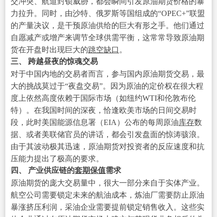
交冲突、航道封锁威胁，都会瞬间引发原油期货价格的暴
力拉升。同时，由沙特、俄罗斯等国组成的“OPEC+”联盟
的产量决议，是干预原油供给的巨大有形之手。他们通过
自愿减产或增产来调节全球供需平衡，这常常导致原油期
货在开盘时出现巨大的
跳空缺口
。
三、 跨越昼夜的惊魂交易
对于中国内地的交易者而言，参与国内原油期货交易，最
大的挑战莫过于“夜盘交易”。因为原油的定价权在很大程
度上依然高度依赖于国际市场（如纽约WTI和伦敦布伦
特）。在我国时间的深夜，恰逢欧美市场的日间交易时
段，此时美国能源信息署（EIA）公布的每周原油
库存
数
据、或者美联储官员的讲话，都会引发盘面的惊涛骇浪。
由于其波动极其迅速，原油期货对投资者的反应速度和抗
压能力提出了极高的要求。
四、 产业供应链的
套期保值
需求
原油期货的庞大交易量中，很大一部分来自于实体产业。
航空公司需要锁定未来的航油成本，炼油厂需要防止原油
暴涨挤压利润，采油企业需要提前锁定销售收入。这些实