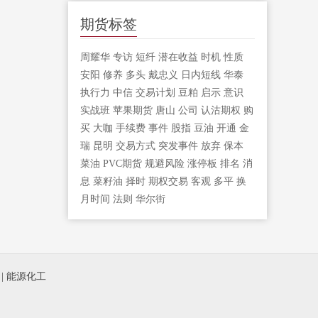
期货标签
周耀华
专访
短纤
潜在收益
时机
性质
安阳
修养
多头
戴忠义
日内短线
华泰
执行力
中信
交易计划
豆粕
启示
意识
实战班
苹果期货
唐山
公司
认沽期权
购
买
大咖
手续费
事件
股指
豆油
开通
金
瑞
昆明
交易方式
突发事件
放弃
保本
菜油
PVC期货
规避风险
涨停板
排名
消
息
菜籽油
择时
期权交易
客观
多平
换
月时间
法则
华尔街
|
能源化工