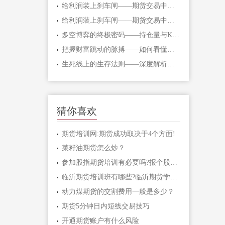
给利润装上刹车闸——期货交易中不可逾
给利润装上刹车闸——期货交易中不可逾
多空博弈的终极密码——持仓量与K线形态
把握财富跳动的脉搏——如何看懂期货主
生死线上的生存法则——深度解析期货爆
猜你喜欢
期货培训网:期货成功取决于4个方面!
菜籽油期货怎么炒？
参加股指期货培训有必要吗?报个股指期货
临沂期货培训班有哪些?临沂期货学习课程
动力煤期货的交割费用一般是多少？
期货5分钟日内短线交易技巧
开通期货账户有什么风险