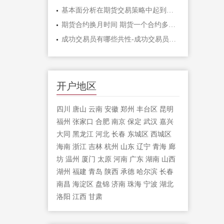
基本面分析在期货交易策略中起到什么作
期货合约换月时间 期货一个合约多长时间
成功交易员有哪些共性-成功交易员应该具
开户地区
四川
唐山
云南
安徽
郑州
丰台区
昆明
福州
张家口
合肥
南京
保定
武汉
嘉兴
大同
黑龙江
河北
长春
东城区
西城区
海南
浙江
吉林
杭州
山东
辽宁
青海
廊
坊
温州
厦门
太原
河南
广东
湖南
山西
湖州
福建
青岛
陕西
承德
哈尔滨
长春
南昌
海淀区
盘锦
济南
珠海
宁波
湖北
洛阳
江西
甘肃