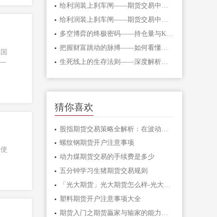
给利润装上刹车闸——期货交易中不可逾
给利润装上刹车闸——期货交易中不可逾
多空博弈的终极密码——持仓量与K线形态
把握财富跳动的脉搏——如何看懂期货主
的国
生死线上的生存法则——深度解析期货爆
一
猜你喜欢
股指期货交易策略全解析：在波动市场中
螺纹钢期货开户注意事项
业使
动力煤期货交易的手续费是多少
五分钟学习生猪期货交易规则
「光大期货」光大期货怎么样-光大期货手
塑料期货开户注意事项大全
期货入门之期货贏家与输家的能力对比「