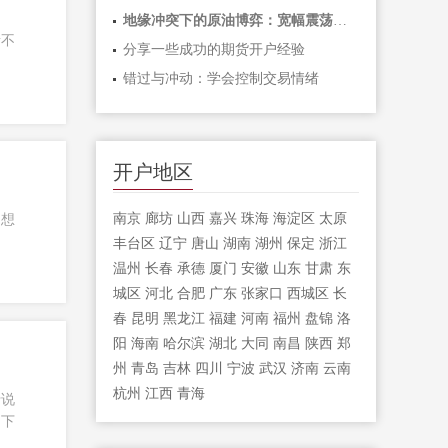
地缘冲突下的原油博弈：宽幅震荡中如何
贵不
分享一些成功的期货开户经验
错过与冲动：学会控制交易情绪
开户地区
南京
廊坊
山西
嘉兴
珠海
海淀区
太原
，想
丰台区
辽宁
唐山
湖南
湖州
保定
浙江
温州
长春
承德
厦门
安徽
山东
甘肃
东
城区
河北
合肥
广东
张家口
西城区
长
春
昆明
黑龙江
福建
河南
福州
盘锦
洛
阳
海南
哈尔滨
湖北
大同
南昌
陕西
郑
州
青岛
吉林
四川
宁波
武汉
济南
云南
杭州
江西
青海
于说
，下