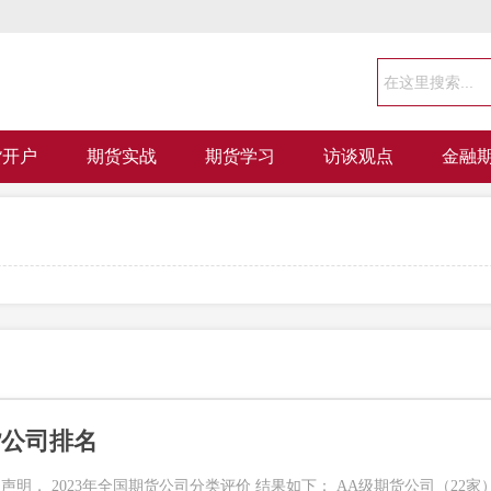
货开户
期货实战
期货学习
访谈观点
金融
货公司排名
明， 2023年全国期货公司分类评价 结果如下： AA级期货公司（22家