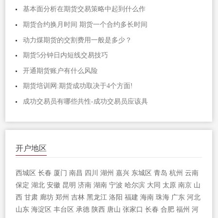
基本面分析在期货交易策略中起到什么作
期货合约换月时间 期货一个合约多长时间
动力煤期货的交割费用一般是多少？
期货5分钟日内短线交易技巧
开通期货账户有什么风险
期货培训网:期货成功取决于4个方面!
成功交易员有哪些共性-成功交易员应该具
开户地区
西城区
长春
厦门
南昌
四川
湖州
嘉兴
东城区
青岛
杭州
云南
保定
湖北
安徽
昆明
济南
湖南
宁波
哈尔滨
大同
太原
南京
山
西
甘肃
廊坊
郑州
吉林
黑龙江
洛阳
福建
海南
珠海
广东
河北
山东
海淀区
丰台区
承德
陕西
唐山
张家口
长春
合肥
福州
河