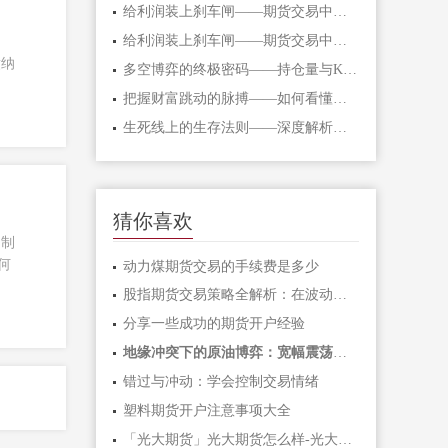
给利润装上刹车闸——期货交易中不可逾
给利润装上刹车闸——期货交易中不可逾
缴纳
多空博弈的终极密码——持仓量与K线形态
把握财富跳动的脉搏——如何看懂期货主
生死线上的生存法则——深度解析期货爆
猜你喜欢
，制
何
动力煤期货交易的手续费是多少
股指期货交易策略全解析：在波动市场中
分享一些成功的期货开户经验
地缘冲突下的原油博弈：宽幅震荡中如何
错过与冲动：学会控制交易情绪
塑料期货开户注意事项大全
「光大期货」光大期货怎么样-光大期货手