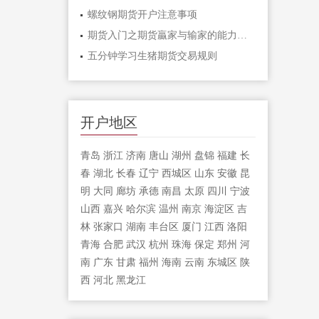
螺纹钢期货开户注意事项
期货入门之期货贏家与输家的能力对比「
五分钟学习生猪期货交易规则
开户地区
青岛
浙江
济南
唐山
湖州
盘锦
福建
长
春
湖北
长春
辽宁
西城区
山东
安徽
昆
明
大同
廊坊
承德
南昌
太原
四川
宁波
山西
嘉兴
哈尔滨
温州
南京
海淀区
吉
林
张家口
湖南
丰台区
厦门
江西
洛阳
青海
合肥
武汉
杭州
珠海
保定
郑州
河
南
广东
甘肃
福州
海南
云南
东城区
陕
西
河北
黑龙江