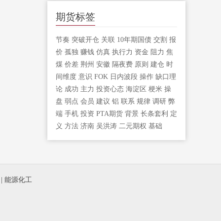
期货标签
节奏
突破开仓
关联
10年期国债
交割
报
价
孤独
赚钱
仿真
执行力
资金
阻力
焦
煤
价差
荆州
安徽
隔夜费
原则
建仓
时
间维度
意识
FOK
日内波段
操作
缺口理
论
成功
主力
投资心态
海淀区
梗米
操
盘
弱点
会员
建议
铝
联系
规律
调研
弊
端
手机
投资
PTA期货
背景
长条套利
定
义
方法
济南
吴洪涛
二元期权
基础
|
能源化工