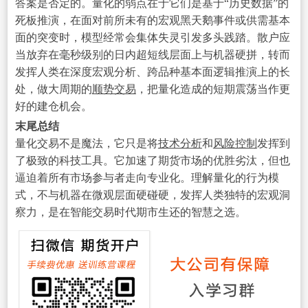
答案是否定的。量化的弱点在于它们是基于“历史数据”的
死板推演，在面对前所未有的宏观黑天鹅事件或供需基本
面的突变时，模型经常会集体失灵引发多头践踏。散户应
当放弃在毫秒级别的日内超短线层面上与机器硬拼，转而
发挥人类在深度宏观分析、跨品种基本面逻辑推演上的长
处，做大周期的
顺势交易
，把量化造成的短期震荡当作更
好的建仓机会。
末尾总结
量化交易不是魔法，它只是将
技术分析
和
风险控制
发挥到
了极致的科技工具。它加速了期货市场的优胜劣汰，但也
逼迫着所有市场参与者走向专业化。理解量化的行为模
式，不与机器在微观层面硬碰硬，发挥人类独特的宏观洞
察力，是在智能交易时代期市生还的智慧之选。