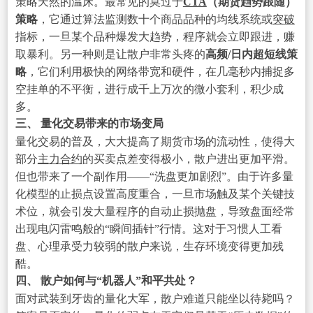
策略天然的温床。最常见的莫过于
CTA
（期货趋势跟随）
策略
，它通过算法监测数十个商品品种的均线系统或
突破
指标，一旦某个品种爆发大趋势，程序就会立即跟进，赚
取暴利。另一种则是让散户非常头疼的
高频/日内超短线策
略
，它们利用极快的网络带宽和硬件，在几毫秒内捕捉多
空挂单的不平衡，进行成千上万次的微小套利，积少成
多。
三、 量化交易带来的市场变局
量化交易的普及，大大提高了期货市场的流动性，使得大
部分
主力合约
的买卖点差变得极小，散户进出更加平滑。
但也带来了一个副作用——“洗盘更加剧烈”。由于许多量
化模型的止损点设置高度重合，一旦市场触及某个关键技
术位，就会引发大量程序的自动止损抛盘，导致盘面经常
出现电闪雷鸣般的“瞬间插针”行情。这对于习惯人工看
盘、心理承受力较弱的散户来说，生存环境变得更加残
酷。
四、 散户如何与“机器人”和平共处？
面对武装到牙齿的量化大军，散户难道只能坐以待毙吗？