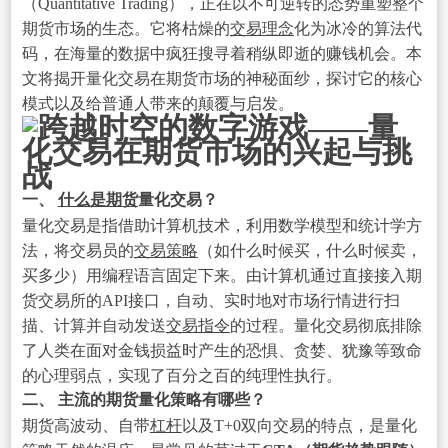
（Quantitative Trading），正在以不可逆转的态势重塑整个
期货市场的生态。它将枯燥的
交易理念
化为冰冷的算法代
码，在海量的数据中疯狂搜寻着稍纵即逝的赚钱机会。本
文将揭开量化交易在期货市场的神秘面纱，探讨它的核心
模式以及给普通人带来的颠覆与启发。
一、
什么是期货
量化交易？
量化交易是指借助计算机技术，利用数学模型和统计学方
法，将交易员的
交易策略
（如什么时候买，什么时候卖，
买多少）用编程语言固定下来。由计算机通过直接接入期
货交易所的API接口，自动、实时地对市场行情进行扫
描、计算并自动发送
交易指令
的过程。量化交易彻底排除
了人类在面对金钱损益时产生的恐惧、贪婪、犹豫等致命
的心理弱点，实现了百分之百的纯理性执行。
二、 主流的期货量化策略有哪些？
期货高波动、自带
杠杆
以及T+0双向交易的特点，是量化