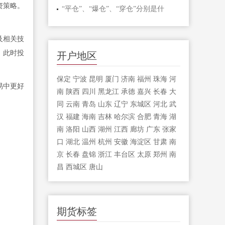
资策略。
“平仓”、“爆仓”、“穿仓”分别是什
及相关技
，此时投
开户地区
保定
宁波
昆明
厦门
济南
福州
珠海
河
易中更好
南
陕西
四川
黑龙江
承德
嘉兴
长春
大
同
云南
青岛
山东
辽宁
东城区
河北
武
汉
福建
海南
吉林
哈尔滨
合肥
青海
湖
南
洛阳
山西
湖州
江西
廊坊
广东
张家
口
湖北
温州
杭州
安徽
海淀区
甘肃
南
京
长春
盘锦
浙江
丰台区
太原
郑州
南
昌
西城区
唐山
期货标签