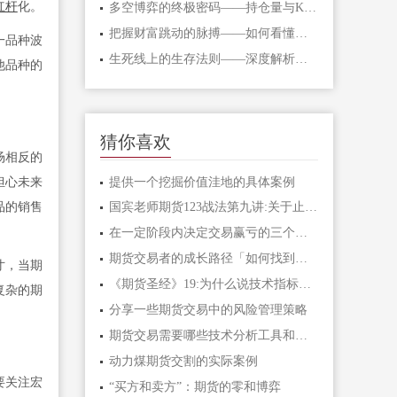
杠杆
化。
多空博弈的终极密码——持仓量与K线形态
把握财富跳动的脉搏——如何看懂期货主
一品种波
生死线上的生存法则——深度解析期货爆
他品种的
猜你喜欢
场相反的
提供一个挖掘价值洼地的具体案例
担心未来
品的销售
国宾老师期货123战法第九讲:关于止损,结
在一定阶段内决定交易赢亏的三个最重要
期货交易者的成长路径「如何找到一套自
寸，当期
《期货圣经》19:为什么说技术指标只是参
复杂的期
分享一些期货交易中的风险管理策略
期货交易需要哪些技术分析工具和基本面
动力煤期货交割的实际案例
要关注宏
“买方和卖方”：期货的零和博弈