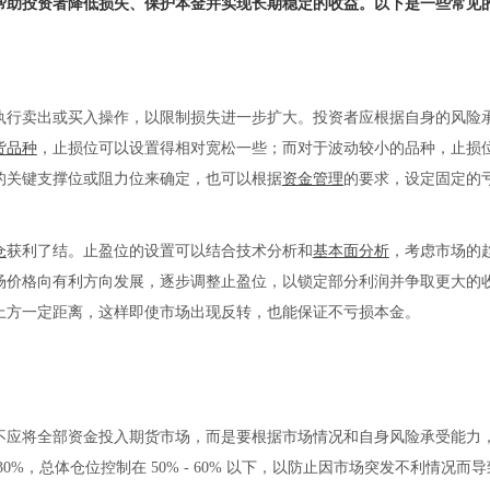
帮助投资者降低损失、保护本金并实现长期稳定的收益。以下是一些常见
执行卖出或买入操作，以限制损失进一步扩大。投资者应根据自身的风险
货品种
，止损位可以设置得相对宽松一些；而对于波动较小的品种，止损
的关键支撑位或阻力位来确定，也可以根据
资金管理
的要求，设定固定的
仓
获利了结。止盈位的设置可以结合技术分析和
基本面分析
，考虑市场的
场价格向有利方向发展，逐步调整止盈位，以锁定部分利润并争取更大的
上方一定距离，这样即使市场出现反转，也能保证不亏损本金。
不应将全部资金投入期货市场，而是要根据市场情况和自身风险承受能力
%，总体仓位控制在 50% - 60% 以下，以防止因市场突发不利情况而