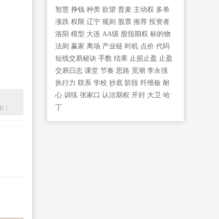
智慧
挣钱
种类
欲望
普麦
主动权
多单
涨跌
权限
辽宁
规则
股票
推荐
投资者
洛阳
模型
大连
AA级
股指期权
标的物
法则
赢家
离场
产业链
时机
点价
代码
短线交易秘诀
手数
结果
止损止盈
止盈
交易日志
课堂
节奏
思路
宽潮
李永强
执行力
联系
学校
抄底
阶段
纤维板
耐
心
训练
张家口
认沽期权
开封
大卫·哈
丁
歉！