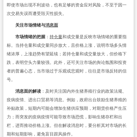
即使市场出现不利波动，也有足够的资金应对风险，不至于因一
次交易失误而遭受毁灭性损失。
关注市场情绪与
消息面
市场情绪的把握
：
持仓量
和成交量是反映市场情绪的重要指
标。当持仓量和成交量同步放大，且价格上涨，说明市场多头情
绪浓厚，上涨趋势有望延续；若持仓量和成交量放大，但价格下
跌，表明空头力量较强。此外，还可关注市场的舆论氛围和投资
者的普遍心态，当市场过于乐观或悲观时，往往是市场反转的信
号。
消息面的解读
：及时关注国内外生猪养殖行业的政策法规、
疫病疫情、进出口贸易等消息。例如，政府出台鼓励生猪养殖的
补贴政策，短期内可能会增加生猪供应预期，对期货价格产生压
力；而突发的疫病疫情可能导致市场恐慌，影响生猪存栏和出
栏，进而推动价格上涨。但在解读消息时，要分析其对市场的长
期和短期影响，避免盲目跟风操作。