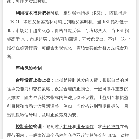
线，可作为卖出时机。
利用技术指标把握时机
：相对强弱指标（RSI）、随机指标
（KDJ）等超买超卖指标可辅助判断买卖时机。当 RSI 指标低于
30，市场处于超卖状态，价格可能反弹，可考虑买入；当 RSI 指
标高于 70，市场超买，价格可能回调，可考虑卖出。不过，这些
指标在趋势行情中可能会出现钝化，需结合其他分析方法综合判
断。
严格
风险控制
合理设置止损止盈
：止损是控制风险的关键，根据自己的风
险承受能力和
交易策略
，设定合理的止损位。一般可参考重要的
支撑位、阻力位或技术指标的关键点位来设置。止盈则可根据盈
利目标和市场走势灵活调整，例如，当价格达到预期目标位，且
出现反转信号时，及时止盈落袋为安。
控制仓位
管理
：避免过度
杠杆
和
满仓
操作
，将
仓位控制
在合
理范围内，一般建议单个品种的仓位不超过总资金的 30%。这样