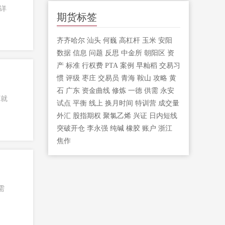
详
期货标签
齐齐哈尔
汕头
何巍
高杠杆
玉米
安阳
数据
信息
问题
反思
中金所
朝阳区
资
产
标准
行权费
PTA
案例
早籼稻
交易习
惯
评级
枣庄
交易员
青海
鞍山
攻略
黄
石
广东
资金曲线
修炼
一德
供需
永安
面就
试点
平衡
线上
换月时间
特训营
成交量
外汇
股指期权
聚氯乙烯
兴证
日内短线
突破开仓
李永强
纯碱
橡胶
账户
浙江
焦作
需