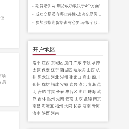
期货培训网:期货成功取决于4个方面!
成功交易员有哪些共性-成功交易员应该具
促使
参加股指期货培训有必要吗?报个股指期货
机
开户地区
洛阳
江西
东城区
厦门
广东
宁波
承德
太原
保定
辽宁
西城区
哈尔滨
山西
杭
市场
州
黑龙江
河北
湖州
张家口
唐山
四川
交易
郑州
廊坊
福建
安徽
嘉兴
湖北
青岛
昆
明
合肥
甘肃
长春
丰台区
浙江
珠海
武
汉
吉林
温州
湖南
云南
山东
盘锦
南京
南昌
海淀区
福州
大同
长春
济南
青海
海南
陕西
河南