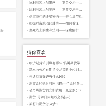
给利润装上刹车闸——期货交易中不可逾
给利润装上刹车闸——期货交易中不可逾
多空博弈的终极密码——持仓量与K线形态
把握财富跳动的脉搏——如何看懂期货主
生死线上的生存法则——深度解析期货爆
通胀
化
猜你喜欢
临沂期货培训班有哪些?临沂期货学习课程
基本面分析在期货交易策略中起到什么作
开通期货账户有什么风险
近、
期货合约换月时间 期货一个合约多长时间
动力煤期货的交割费用一般是多少？
期货5分钟日内短线交易技巧
菜籽油期货怎么炒？