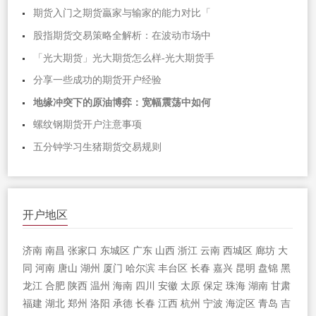
期货入门之期货贏家与输家的能力对比「
股指期货交易策略全解析：在波动市场中
「光大期货」光大期货怎么样-光大期货手
分享一些成功的期货开户经验
地缘冲突下的原油博弈：宽幅震荡中如何
螺纹钢期货开户注意事项
五分钟学习生猪期货交易规则
开户地区
济南
南昌
张家口
东城区
广东
山西
浙江
云南
西城区
廊坊
大
同
河南
唐山
湖州
厦门
哈尔滨
丰台区
长春
嘉兴
昆明
盘锦
黑
龙江
合肥
陕西
温州
海南
四川
安徽
太原
保定
珠海
湖南
甘肃
福建
湖北
郑州
洛阳
承德
长春
江西
杭州
宁波
海淀区
青岛
吉