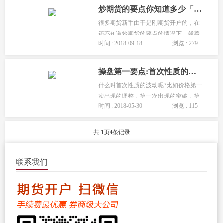
界点！...
炒期货的要点你知道多少「炒期货的10个要点」
很多期货新手由于是刚期货开户的，在
还不知道炒期货的要点的情况下，就着
时间 : 2018-09-18
浏览 : 279
急上手交易，结果往往事与愿违！期货
培训网认为，要想在期货交易中获利，
以下的10个炒期货的要点值得学习借
操盘第一要点:首次性质的波动
鉴。...
什么叫首次性质的波动呢?比如价格第一
次出现的调整，第一次出现的突破，第
时间 : 2018-05-30
浏览 : 115
一次调整触及均价线的支撑，第一次调
整触及布林线指标中轨的支撑，这些在
价格波动过程中第一次见到的技术形
共
1
页
4
条记录
态，往往就是非常值得入场操作的点
位...
联系我们