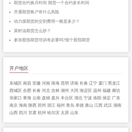
期货合约换月时间 期货一个合约多长时间
开通期货账户有什么风险
动力煤期货的交割费用一般是多少？
菜籽油期货怎么炒？
参加股指期货培训有必要吗?报个股指期货
开户地区
东城区
南昌
安徽
河南
珠海
昆明
济南
长春
辽宁
厦门
黑龙江
西城区
合肥
长春
河北
吉林
湖州
大同
海淀区
温州
福建
廊坊
张家口
青海
云南
盘锦
嘉兴
丰台区
湖北
宁波
洛阳
保定
广东
南京
海南
陕西
郑州
浙江
福州
青岛
承德
唐山
江西
武汉
湖南
山西
四川
甘肃
杭州
哈尔滨
太原
山东