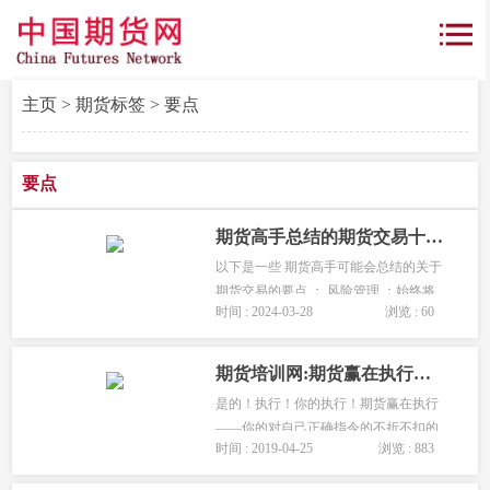
主页
>
期货标签
> 要点
要点
期货高手总结的期货交易十个要点
以下是一些 期货高手可能会总结的关于
期货交易的要点 ： 风险管理 ：始终将
时间 : 2024-03-28
浏览 : 60
风险控制放在首位。合理设置止损和仓
位，避免过度交易和盲目跟风。 市场分
析 ：深入研究市场，了解基本面和...
期货培训网:期货赢在执行「执行的难点、要点和重点」
是的！执行！你的执行！期货赢在执行
——你的对自己正确指令的不折不扣的
时间 : 2019-04-25
浏览 : 883
执行，是你卓越与平庸的界点，是你专
业与业余的界点，是你最终交易成败的