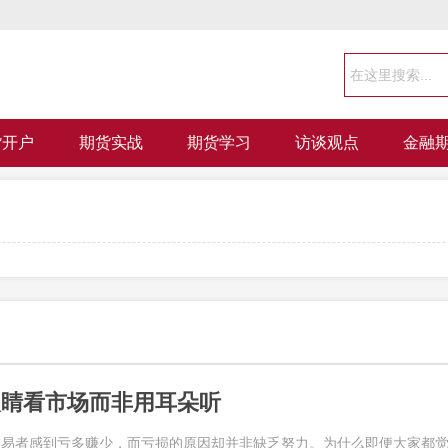
货开户
期货实战
期货学习
访谈观点
金融
眼睛看市场而非用耳朵听
交易者感到亏多赚少，而亏损的原因却并非缺乏努力。为什么即便大家都