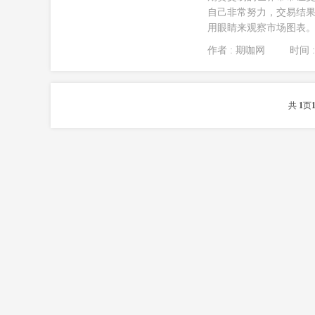
自己非常努力，交易结果
用眼睛来观察市场图表。这
作者 : 期咖网
时间 : 
共
1
页