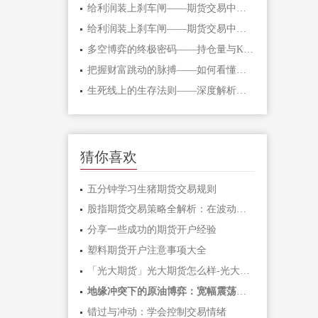
给利润装上刹车闸——期货交易中不可逾
给利润装上刹车闸——期货交易中不可逾
多空博弈的终极密码——持仓量与K线形态
把握财富跳动的脉搏——如何看懂期货主
生死线上的生存法则——深度解析期货爆
猜你喜欢
五分钟学习生猪期货交易规则
股指期货交易策略全解析：在波动市场中
分享一些成功的期货开户经验
塑料期货开户注意事项大全
「光大期货」光大期货怎么样-光大期货手
地缘冲突下的原油博弈：宽幅震荡中如何
错过与冲动：学会控制交易情绪