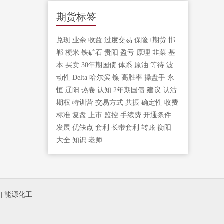
期货标签
兑现
业余
收益
过度交易
保险+期货
邯
郸
梗米
铁矿石
贵阳
盈亏
原理
韭菜
基
本
买卖
30年期国债
体系
原油
等待
波
动性
Delta
哈尔滨
镍
高胜率
操盘手
永
恒
辽阳
热卷
认知
2年期国债
建议
认沽
期权
特训营
交易方式
共振
确定性
收费
标准
复盘
上市
监控
手续费
开通条件
发展
优缺点
套利
长带套利
转账
衡阳
大全
知识
老师
|
能源化工