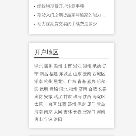
螺纹钢期货开户注意事项
期货入门之期货贏家与输家的能力对比「
动力煤期货交易的手续费是多少
开户地区
湖北
四川
温州
山西
浙江
湖州
承德
辽
宁
南昌
福建
东城区
山东
云南
西城区
湖南
杭州
黑龙江
广东
青海
嘉兴
哈尔
滨
昆明
盘锦
河北
福州
济南
合肥
长春
廊坊
安徽
武汉
甘肃
珠海
陕西
海淀区
太原
丰台区
江西
郑州
保定
厦门
青岛
海南
南京
大同
吉林
长春
张家口
河南
唐山
宁波
洛阳