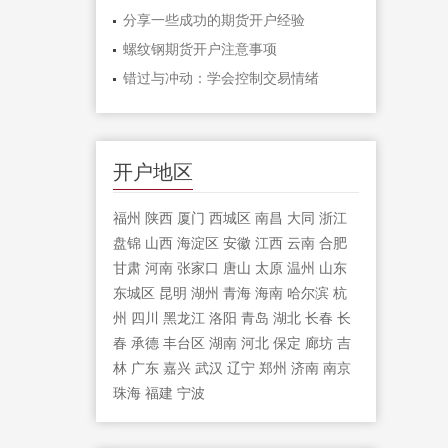
分享一些成功的期货开户经验
螺纹钢期货开户注意事项
错过与冲动：学会控制交易情绪
开户地区
福州
陕西
厦门
西城区
南昌
大同
浙江
盘锦
山西
海淀区
安徽
江西
云南
合肥
甘肃
河南
张家口
唐山
太原
温州
山东
东城区
昆明
湖州
青海
海南
哈尔滨
杭
州
四川
黑龙江
洛阳
青岛
湖北
长春
长
春
承德
丰台区
湖南
河北
保定
廊坊
吉
林
广东
嘉兴
武汉
辽宁
郑州
济南
南京
珠海
福建
宁波