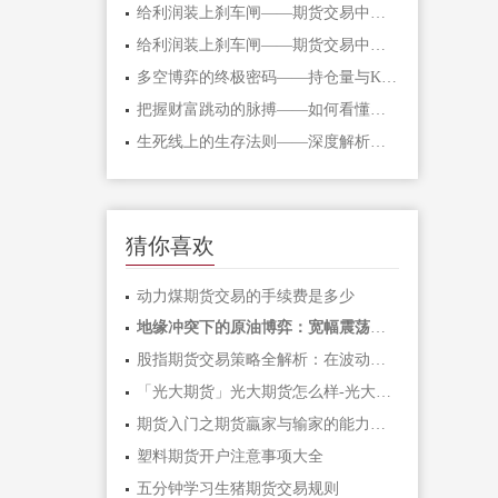
给利润装上刹车闸——期货交易中不可逾
给利润装上刹车闸——期货交易中不可逾
多空博弈的终极密码——持仓量与K线形态
把握财富跳动的脉搏——如何看懂期货主
生死线上的生存法则——深度解析期货爆
猜你喜欢
动力煤期货交易的手续费是多少
地缘冲突下的原油博弈：宽幅震荡中如何
股指期货交易策略全解析：在波动市场中
「光大期货」光大期货怎么样-光大期货手
期货入门之期货贏家与输家的能力对比「
塑料期货开户注意事项大全
五分钟学习生猪期货交易规则