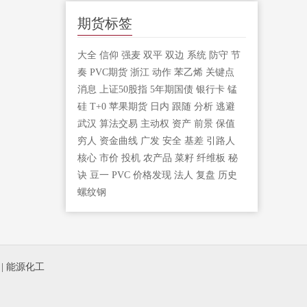
期货标签
大全
信仰
强麦
双平
双边
系统
防守
节
奏
PVC期货
浙江
动作
苯乙烯
关键点
消息
上证50股指
5年期国债
银行卡
锰
硅
T+0
苹果期货
日内
跟随
分析
逃避
武汉
算法交易
主动权
资产
前景
保值
穷人
资金曲线
广发
安全
基差
引路人
核心
市价
投机
农产品
菜籽
纤维板
秘
诀
豆一
PVC
价格发现
法人
复盘
历史
螺纹钢
|
能源化工