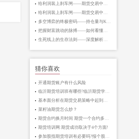
给利润装上刹车闸——期货交易中不可逾
给利润装上刹车闸——期货交易中不可逾
多空博弈的终极密码——持仓量与K线形态
把握财富跳动的脉搏——如何看懂期货主
生死线上的生存法则——深度解析期货爆
猜你喜欢
开通期货账户有什么风险
临沂期货培训班有哪些?临沂期货学习课程
基本面分析在期货交易策略中起到什么作
菜籽油期货怎么炒？
期货合约换月时间 期货一个合约多长时间
期货培训网:期货成功取决于4个方面!
参加股指期货培训有必要吗?报个股指期货