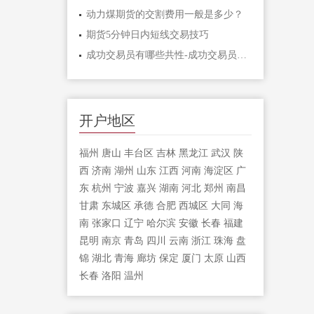
动力煤期货的交割费用一般是多少？
期货5分钟日内短线交易技巧
成功交易员有哪些共性-成功交易员应该具
开户地区
福州
唐山
丰台区
吉林
黑龙江
武汉
陕
西
济南
湖州
山东
江西
河南
海淀区
广
东
杭州
宁波
嘉兴
湖南
河北
郑州
南昌
甘肃
东城区
承德
合肥
西城区
大同
海
南
张家口
辽宁
哈尔滨
安徽
长春
福建
昆明
南京
青岛
四川
云南
浙江
珠海
盘
锦
湖北
青海
廊坊
保定
厦门
太原
山西
长春
洛阳
温州