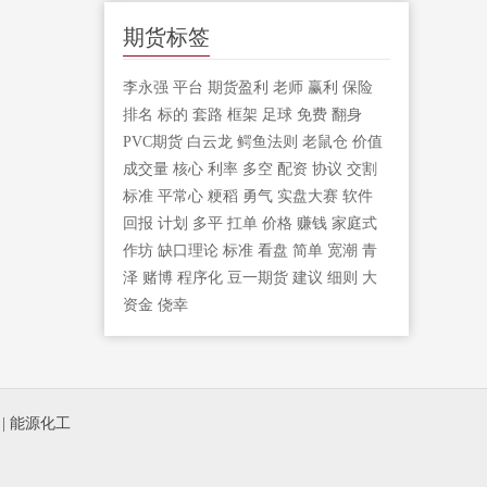
期货标签
李永强
平台
期货盈利
老师
赢利
保险
排名
标的
套路
框架
足球
免费
翻身
PVC期货
白云龙
鳄鱼法则
老鼠仓
价值
成交量
核心
利率
多空
配资
协议
交割
标准
平常心
粳稻
勇气
实盘大赛
软件
回报
计划
多平
扛单
价格
赚钱
家庭式
作坊
缺口理论
标准
看盘
简单
宽潮
青
泽
赌博
程序化
豆一期货
建议
细则
大
资金
侥幸
|
能源化工