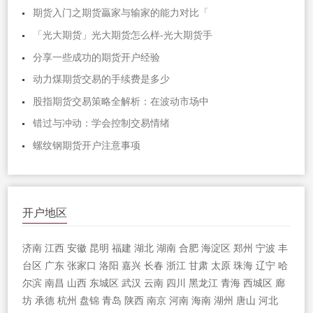
期货入门之期货贏家与输家的能力对比「
「光大期货」光大期货怎么样-光大期货手
分享一些成功的期货开户经验
动力煤期货交易的手续费是多少
股指期货交易策略全解析：在波动市场中
错过与冲动：学会控制交易情绪
螺纹钢期货开户注意事项
开户地区
济南
江西
安徽
昆明
福建
湖北
湖南
合肥
海淀区
郑州
宁波
丰
台区
广东
张家口
洛阳
嘉兴
长春
浙江
甘肃
太原
珠海
辽宁
哈
尔滨
南昌
山西
东城区
武汉
云南
四川
黑龙江
青海
西城区
廊
坊
承德
杭州
盘锦
青岛
陕西
南京
河南
海南
湖州
唐山
河北