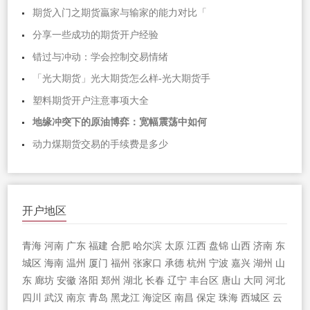
期货入门之期货贏家与输家的能力对比「
分享一些成功的期货开户经验
错过与冲动：学会控制交易情绪
「光大期货」光大期货怎么样-光大期货手
塑料期货开户注意事项大全
地缘冲突下的原油博弈：宽幅震荡中如何
动力煤期货交易的手续费是多少
开户地区
青海
河南
广东
福建
合肥
哈尔滨
太原
江西
盘锦
山西
济南
东
城区
海南
温州
厦门
福州
张家口
承德
杭州
宁波
嘉兴
湖州
山
东
廊坊
安徽
洛阳
郑州
湖北
长春
辽宁
丰台区
唐山
大同
河北
四川
武汉
南京
青岛
黑龙江
海淀区
南昌
保定
珠海
西城区
云