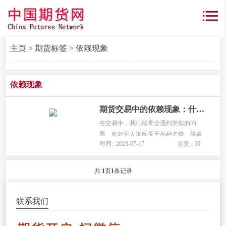
主页
>
期货标签
> 依赖现象
依赖现象
期货交易中的依赖现象：什么限制了交易者们成长?
在交易中，我们经常会遇到类似的问
题，比如别人询问关于品种走势、做多
时间 : 2023-07-17
浏览 : 50
还是做空，以及止损设定的合理性。然
而，我们必须小心回答这些问题，因为
你很有可能莫名其妙的就成为了替罪
共
1
页
1
条记录
羊。金融帝国在书籍中谈及的依赖现
象，...
联系我们