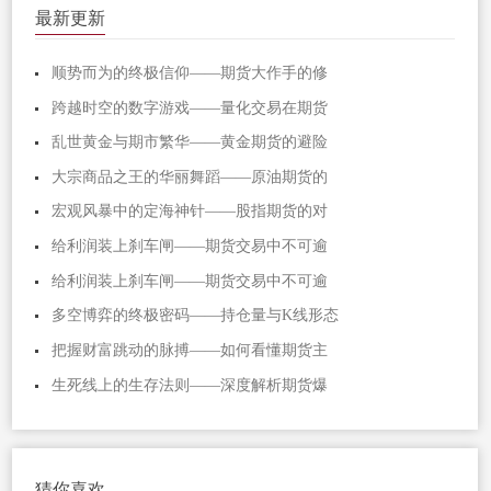
最新更新
顺势而为的终极信仰——期货大作手的修
跨越时空的数字游戏——量化交易在期货
乱世黄金与期市繁华——黄金期货的避险
大宗商品之王的华丽舞蹈——原油期货的
宏观风暴中的定海神针——股指期货的对
给利润装上刹车闸——期货交易中不可逾
给利润装上刹车闸——期货交易中不可逾
多空博弈的终极密码——持仓量与K线形态
把握财富跳动的脉搏——如何看懂期货主
生死线上的生存法则——深度解析期货爆
猜你喜欢