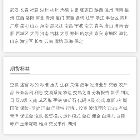
武汉
长春
福建
湖州
杭州
承德
甘肃
张家口
陕西
温州
湖南
福
州
江西
洛阳
河北
青海
厦门
安徽
盘锦
辽宁
浙江
丰台区
四川
广东
昆明
山西
海南
黑龙江
南昌
宁波
南京
青岛
唐山
济南
合
肥
西城区
大同
河南
吉林
太原
郑州
哈尔滨
嘉兴
东城区
湖北
山东
海淀区
长春
云南
廊坊
珠海
保定
期货标签
空换
迷宫
标的
标准
压力
生存
关键
战争
经济业务
突破
农产
品
长条套利
利息
交易系统
双边
交易之道
分析报告
新手
到期
日
双A级
云南
苯乙烯
手法
铁矿石
代码
A级
公式
阜新
2年期
国债
保险+期货
理由
巴菲特
行情，投资
波浪理论
Theta
有钱
青泽
保证金
涨跌
投资模式
运作模式
金石
佣金
白洪志
自律
帐户
玉米淀粉
难点
突发事件
湖州