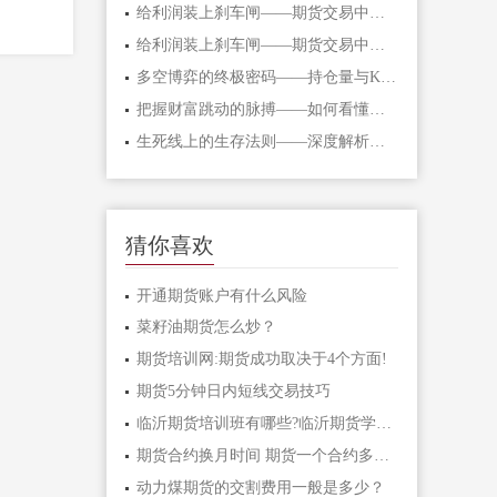
给利润装上刹车闸——期货交易中不可逾
给利润装上刹车闸——期货交易中不可逾
多空博弈的终极密码——持仓量与K线形态
把握财富跳动的脉搏——如何看懂期货主
生死线上的生存法则——深度解析期货爆
猜你喜欢
开通期货账户有什么风险
菜籽油期货怎么炒？
期货培训网:期货成功取决于4个方面!
期货5分钟日内短线交易技巧
临沂期货培训班有哪些?临沂期货学习课程
期货合约换月时间 期货一个合约多长时间
动力煤期货的交割费用一般是多少？