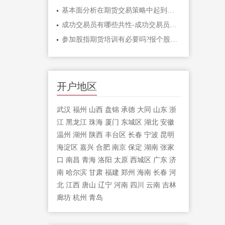
基本面分析在期货交易策略中起到什么作
成功交易员有哪些共性-成功交易员应该具
参加股指期货培训有必要吗?报个股指期货
开户地区
武汉
福州
山西
盘锦
承德
大同
山东
浙
江
黑龙江
珠海
厦门
东城区
湖北
安徽
温州
湖州
陕西
丰台区
长春
宁波
昆明
海淀区
嘉兴
合肥
南京
保定
湖南
张家
口
南昌
青海
洛阳
太原
西城区
广东
济
南
哈尔滨
甘肃
福建
郑州
海南
长春
河
北
江西
唐山
辽宁
河南
四川
云南
吉林
廊坊
杭州
青岛