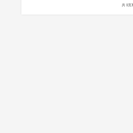
共
1
页