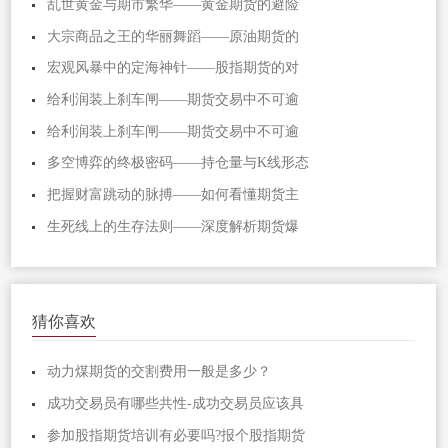
乱世黄金与期市繁华——黄金期货的避险
大宗商品之王的华丽舞蹈——原油期货的
宏观风暴中的定海神针——股指期货的对
给利润装上刹车闸——期货交易中不可逾
给利润装上刹车闸——期货交易中不可逾
多空博弈的终极密码——持仓量与K线形态
把握财富跳动的脉搏——如何看懂期货主
生死线上的生存法则——深度解析期货爆
猜你喜欢
动力煤期货的交割费用一般是多少？
成功交易员有哪些共性-成功交易员应该具
参加股指期货培训有必要吗?报个股指期货