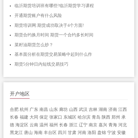
临沂期货培训班有哪些?临沂期货学习课程
开通期货账户有什么风险
期货培训网:期货成功取决于4个方面!
期货合约换月时间 期货一个合约多长时间
菜籽油期货怎么炒？
基本面分析在期货交易策略中起到什么作
期货5分钟日内短线交易技巧
开户地区
合肥
杭州
广东
南昌
山东
廊坊
山西
武汉
吉林
湖南
济南
江西
长春
福建
大同
保定
张家口
东城区
哈尔滨
青岛
陕西
郑州
承
德
海淀区
云南
温州
福州
长春
浙江
辽宁
南京
嘉兴
青海
河北
黑龙江
唐山
海南
丰台区
四川
甘肃
河南
洛阳
盘锦
宁波
安徽