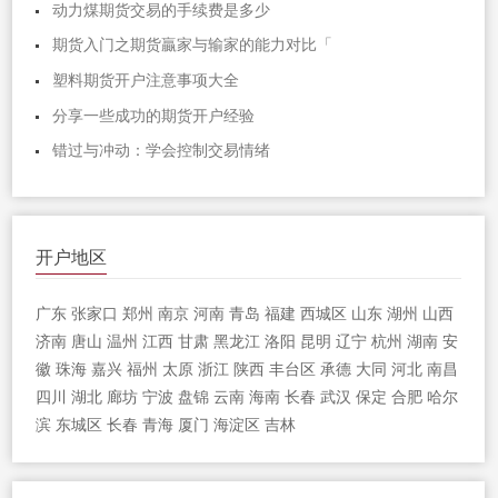
动力煤期货交易的手续费是多少
期货入门之期货贏家与输家的能力对比「
塑料期货开户注意事项大全
分享一些成功的期货开户经验
错过与冲动：学会控制交易情绪
开户地区
广东
张家口
郑州
南京
河南
青岛
福建
西城区
山东
湖州
山西
济南
唐山
温州
江西
甘肃
黑龙江
洛阳
昆明
辽宁
杭州
湖南
安
徽
珠海
嘉兴
福州
太原
浙江
陕西
丰台区
承德
大同
河北
南昌
四川
湖北
廊坊
宁波
盘锦
云南
海南
长春
武汉
保定
合肥
哈尔
滨
东城区
长春
青海
厦门
海淀区
吉林