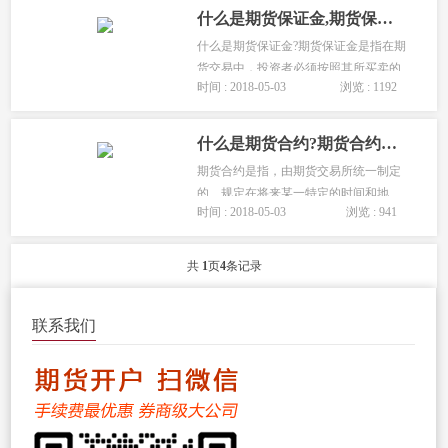
序，确定2019年各期货公司分类结果排
什么是期货保证金,期货保证金不足时怎么办?
名如下。...
什么是期货保证金?期货保证金是指在期
货交易中，投资者必须按照其所买卖的
时间 : 2018-05-03
浏览 : 1192
期货合约价的一定比例缴纳资金，用于
结算和保证履约。...
什么是期货合约?期货合约的分类和条款你知道多少?
期货合约是指，由期货交易所统一制定
的、规定在将来某一特定的时间和地
时间 : 2018-05-03
浏览 : 941
点、交割一定数量和质量标的物的标准
化合约。...
共
1
页
4
条记录
联系我们