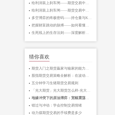
给利润装上刹车闸——期货交易中不可逾
给利润装上刹车闸——期货交易中不可逾
多空博弈的终极密码——持仓量与K线形态
把握财富跳动的脉搏——如何看懂期货主
生死线上的生存法则——深度解析期货爆
猜你喜欢
期货入门之期货贏家与输家的能力对比「
股指期货交易策略全解析：在波动市场中
五分钟学习生猪期货交易规则
「光大期货」光大期货怎么样-光大期货手
地缘冲突下的原油博弈：宽幅震荡中如何
错过与冲动：学会控制交易情绪
动力煤期货交易的手续费是多少