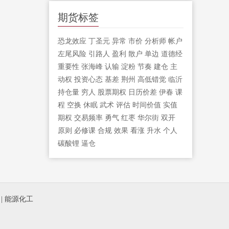
期货标签
恐龙效应
丁圣元
异常
市价
分析师
帐户
左尾风险
引路人
盈利
散户
单边
道德经
重要性
张海峰
认输
淀粉
节奏
建仓
主
动权
投资心态
基差
荆州
高低错觉
临沂
持仓量
穷人
股票期权
日历价差
伊春
课
程
空换
休眠
武术
评估
时间价值
实值
期权
交易频率
勇气
红枣
华尔街
双开
原则
必修课
合规
效果
看涨
升水
个人
碳酸锂
逼仓
|
能源化工