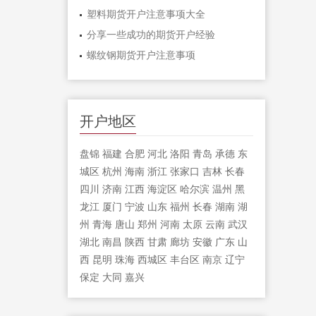
塑料期货开户注意事项大全
分享一些成功的期货开户经验
螺纹钢期货开户注意事项
开户地区
盘锦
福建
合肥
河北
洛阳
青岛
承德
东
城区
杭州
海南
浙江
张家口
吉林
长春
四川
济南
江西
海淀区
哈尔滨
温州
黑
龙江
厦门
宁波
山东
福州
长春
湖南
湖
州
青海
唐山
郑州
河南
太原
云南
武汉
湖北
南昌
陕西
甘肃
廊坊
安徽
广东
山
西
昆明
珠海
西城区
丰台区
南京
辽宁
保定
大同
嘉兴