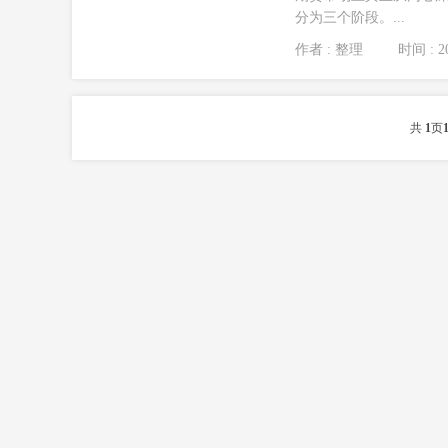
分为三个阶段。...
作者 : 整理
时间 : 20
共
1
页