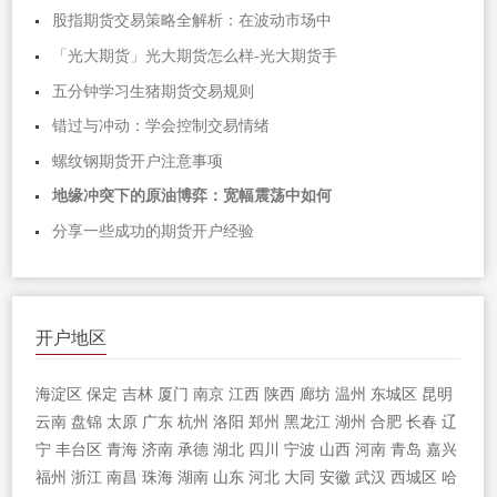
股指期货交易策略全解析：在波动市场中
「光大期货」光大期货怎么样-光大期货手
五分钟学习生猪期货交易规则
错过与冲动：学会控制交易情绪
螺纹钢期货开户注意事项
地缘冲突下的原油博弈：宽幅震荡中如何
分享一些成功的期货开户经验
开户地区
海淀区
保定
吉林
厦门
南京
江西
陕西
廊坊
温州
东城区
昆明
云南
盘锦
太原
广东
杭州
洛阳
郑州
黑龙江
湖州
合肥
长春
辽
宁
丰台区
青海
济南
承德
湖北
四川
宁波
山西
河南
青岛
嘉兴
福州
浙江
南昌
珠海
湖南
山东
河北
大同
安徽
武汉
西城区
哈