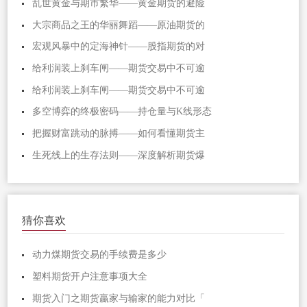
乱世黄金与期市繁华——黄金期货的避险
大宗商品之王的华丽舞蹈——原油期货的
宏观风暴中的定海神针——股指期货的对
给利润装上刹车闸——期货交易中不可逾
给利润装上刹车闸——期货交易中不可逾
多空博弈的终极密码——持仓量与K线形态
把握财富跳动的脉搏——如何看懂期货主
生死线上的生存法则——深度解析期货爆
猜你喜欢
动力煤期货交易的手续费是多少
塑料期货开户注意事项大全
期货入门之期货贏家与输家的能力对比「