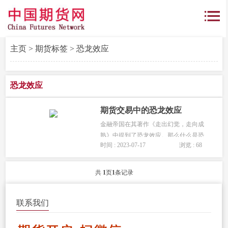
主页
>
期货标签
> 恐龙效应
恐龙效应
期货交易中的恐龙效应
金融帝国在其著作《走出幻觉，走向成
熟》中提到了恐龙效应。那么什么是恐
时间 : 2023-07-17
浏览 : 68
龙效应呢?恐龙效应告诉我们什么?...
共
1
页
1
条记录
联系我们