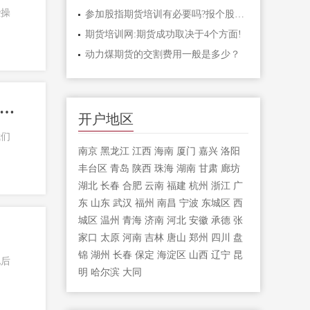
些操
参加股指期货培训有必要吗?报个股指期货
期货培训网:期货成功取决于4个方面!
动力煤期货的交割费用一般是多少？
有些行情是多空不宜的,每一个期货游戏的参与者都要遵守游戏规则
开户地区
我们
南京
黑龙江
江西
海南
厦门
嘉兴
洛阳
丰台区
青岛
陕西
珠海
湖南
甘肃
廊坊
湖北
长春
合肥
云南
福建
杭州
浙江
广
东
山东
武汉
福州
南昌
宁波
东城区
西
城区
温州
青海
济南
河北
安徽
承德
张
家口
太原
河南
吉林
唐山
郑州
四川
盘
锦
湖州
长春
保定
海淀区
山西
辽宁
昆
化后
明
哈尔滨
大同