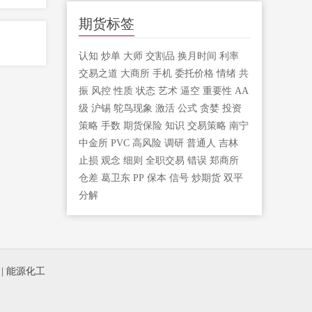
期货标签
认知
炒单
大师
交割品
换月时间
利率
交易之道
大商所
手机
委托价格
情绪
共
振
风控
性质
状态
艺术
逼空
重要性
AA
级
沪锡
鸵鸟现象
激活
公式
贪婪
投资
策略
手数
期货保险
知识
交易策略
南宁
中金所
PVC
高风险
调研
普通人
吉林
止损
观念
细则
全职交易
错误
郑商所
仓差
葛卫东
PP
保本
信号
炒期货
双平
分解
|
能源化工