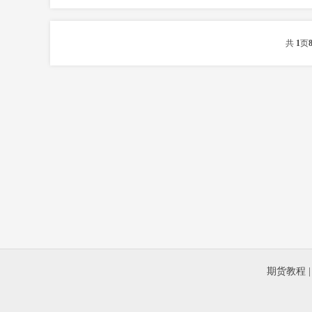
共
1
页
期货教程