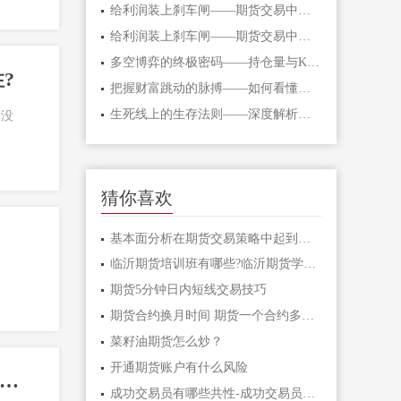
给利润装上刹车闸——期货交易中不可逾
给利润装上刹车闸——期货交易中不可逾
多空博弈的终极密码——持仓量与K线形态
?
把握财富跳动的脉搏——如何看懂期货主
生死线上的生存法则——深度解析期货爆
有没
猜你喜欢
基本面分析在期货交易策略中起到什么作
临沂期货培训班有哪些?临沂期货学习课程
期货5分钟日内短线交易技巧
期货合约换月时间 期货一个合约多长时间
菜籽油期货怎么炒？
开通期货账户有什么风险
交易规则」什么是期货交易规则,如何建立自己的期货交易规则?
成功交易员有哪些共性-成功交易员应该具