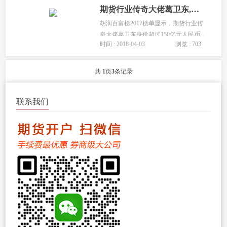
期货行业传奇大佬葛卫东,荣登胡润财富榜216名
胡润百富榜2017榜单显示，期货行业传
奇大佬葛卫东身价超过150亿元人民币，
时间 : 2018-04-03
浏览 : 703
荣登胡润财富榜216名。葛卫东通过期货
市场发家成名，现任上海混沌投资有限
公司董事长，其私募基金仍然主...
共
1
页
3
条记录
联系我们