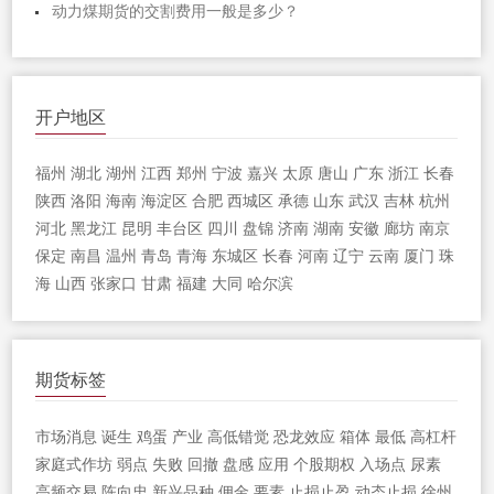
动力煤期货的交割费用一般是多少？
开户地区
福州
湖北
湖州
江西
郑州
宁波
嘉兴
太原
唐山
广东
浙江
长春
陕西
洛阳
海南
海淀区
合肥
西城区
承德
山东
武汉
吉林
杭州
河北
黑龙江
昆明
丰台区
四川
盘锦
济南
湖南
安徽
廊坊
南京
保定
南昌
温州
青岛
青海
东城区
长春
河南
辽宁
云南
厦门
珠
海
山西
张家口
甘肃
福建
大同
哈尔滨
期货标签
市场消息
诞生
鸡蛋
产业
高低错觉
恐龙效应
箱体
最低
高杠杆
家庭式作坊
弱点
失败
回撤
盘感
应用
个股期权
入场点
尿素
高频交易
陈向忠
新兴品种
佣金
要素
止损止盈
动态止损
徐州