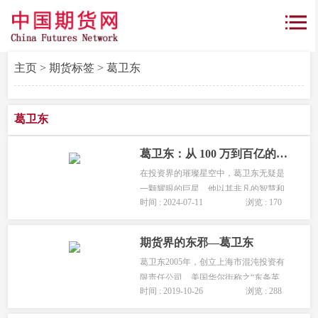
主页
>
期货标签
> 葛卫东
葛卫东
葛卫东：从 100 万到百亿的传奇
在投资界的璀璨星空中，葛卫东无疑是
一颗耀眼的巨星。他以其非凡的智慧和
时间 : 2024-07-11
浏览 : 170
勇气，完成了从 100 万到百亿的财富传
奇。他用自己的实际行动证明，只要有
梦想、有决心、有智慧，就能在投资的
期货界的东邪—葛卫东
道路上创造奇迹。葛卫东从 100 万到
葛卫东2005年，创立上海市混沌投资有
百...
限责任公司。美国华尔街称之“东条英
时间 : 2019-10-26
浏览 : 288
机”，一度因挑戰标准而被罚，现阶段财
产听说已达120亿。...