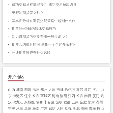
成功交易员有哪些共性-成功交易员应该具
菜籽油期货怎么炒？
基本面分析在期货交易策略中起到什么作
期货5分钟日内短线交易技巧
动力煤期货的交割费用一般是多少？
期货合约换月时间 期货一个合约多长时间
开通期货账户有什么风险
开户地区
山西
湖南
四川
福州
郑州
太原
吉林
哈尔滨
嘉兴
浙江
河北
山
东
海淀区
辽宁
长春
西城区
河南
洛阳
江西
长春
南昌
厦门
武
汉
黑龙江
东城区
陕西
丰台区
昆明
福建
云南
合肥
甘肃
湖州
宁波
承德
温州
海南
广东
廊坊
大同
盘锦
湖北
济南
青海
唐山