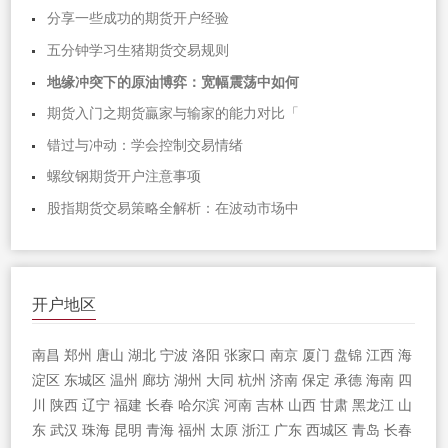
分享一些成功的期货开户经验
五分钟学习生猪期货交易规则
地缘冲突下的原油博弈：宽幅震荡中如何
期货入门之期货贏家与输家的能力对比「
错过与冲动：学会控制交易情绪
螺纹钢期货开户注意事项
股指期货交易策略全解析：在波动市场中
开户地区
南昌
郑州
唐山
湖北
宁波
洛阳
张家口
南京
厦门
盘锦
江西
海
淀区
东城区
温州
廊坊
湖州
大同
杭州
济南
保定
承德
海南
四
川
陕西
辽宁
福建
长春
哈尔滨
河南
吉林
山西
甘肃
黑龙江
山
东
武汉
珠海
昆明
青海
福州
太原
浙江
广东
西城区
青岛
长春