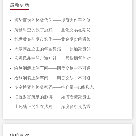
最新更新
顺势而为的终极信仰——期货大作手的修
跨越时空的数字游戏——量化交易在期货
乱世黄金与期市繁华——黄金期货的避险
大宗商品之王的华丽舞蹈——原油期货的
宏观风暴中的定海神针——股指期货的对
给利润装上刹车闸——期货交易中不可逾
给利润装上刹车闸——期货交易中不可逾
多空博弈的终极密码——持仓量与K线形态
把握财富跳动的脉搏——如何看懂期货主
生死线上的生存法则——深度解析期货爆
猜你喜欢