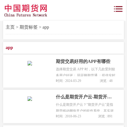
主页
>
期货标签
> app
app
期货交易好用的APP有哪些
选择期货交易 APP 时，以下几款受到较
多用户好评： 同花顺期货通 ：提供实时
时间 : 2024-03-29
浏览 : 48
行情、交易下单、资讯新闻等功能，界
面简洁，操作方便。 文华财经 ：专业的
期货交易软件，功能丰富，支持多...
什么是期货开户云-期货开户云app怎么下载?
什么是期货开户云？“期货开户云”是指
期货移动网络开户的软件系统，其实就
时间 : 2018-06-23
浏览 : 891
是一个可以在手机上安装的APP。...