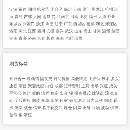
宁波
福建
湖州
哈尔滨
丰台区
保定
云南
厦门
黑龙江
杭州
珠
海
青岛
吉林
大同
南昌
昆明
南京
河南
廊坊
福州
太原
郑州
东城区
张家口
浙江
承德
辽宁
广东
西城区
盘锦
湖北
海淀区
洛阳
河北
江西
四川
安徽
嘉兴
武汉
山东
唐山
甘肃
温州
陕西
湖南
青海
济南
长春
长春
海南
合肥
山西
期货标签
知行合一
晚籼稻
隔夜费
时间价值
高低错觉
止损位
技术
多头
止损
南昌
聚变效应
白银
成都
短带套利
主观
出场
兴证
成功
平常心
徐州
标的
流程
稳定
出金
锡
投资模式
优缺点
滚动加
仓
个股期权
阅读
多单
永恒
庄家
短期波动
日内套利
国债
看
涨
侥幸
减仓
信誉
程序化交易
建仓
因素
正确
豆油
波动
供求
盈亏
铜
浙江