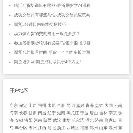
临沂期货培训班有哪些?临沂期货学习课程
成功交易员有哪些共性-成功交易员应该具
期货5分钟日内短线交易技巧
动力煤期货的交割费用一般是多少？
参加股指期货培训有必要吗?报个股指期货
期货合约换月时间 期货一个合约多长时间
期货培训网:期货成功取决于4个方面!
开户地区
广东
保定
山西
福州
太原
合肥
昆明
嘉兴
青海
盘锦
大同
云南
海南
长春
甘肃
南昌
辽宁
湖南
黑龙江
宁波
唐山
吉林
南京
珠
海
安徽
洛阳
河南
陕西
武汉
廊坊
哈尔滨
湖北
济南
张家口
青
岛
丰台区
湖州
江西
河北
浙江
西城区
福建
郑州
山东
温州
东