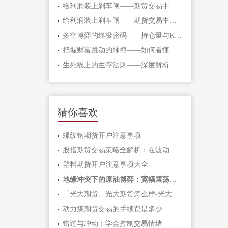
给利润装上刹车闸——期货交易中不可逾
给利润装上刹车闸——期货交易中不可逾
多空博弈的终极密码——持仓量与K线形态
把握财富跳动的脉搏——如何看懂期货主
生死线上的生存法则——深度解析期货爆
猜你喜欢
螺纹钢期货开户注意事项
股指期货交易策略全解析：在波动市场中
塑料期货开户注意事项大全
地缘冲突下的原油博弈：宽幅震荡中如何
「光大期货」光大期货怎么样-光大期货手
动力煤期货交易的手续费是多少
错过与冲动：学会控制交易情绪