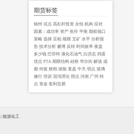
期货标签
锦州
试点
高杠杆投资
永恒
机构
应对
因素：成功率
资产
焦作
平衡
期权领口
策略
选择
豆粕
规模
五矿
水平
分析报
告
技术分析
赌博
反转
时间效率
夜盘
多少钱
巴菲特
液化石油气
白洪志
鸡蛋
优点
PTA
期限结构
硅铁
华尔街
解读
成
都
何俊
粳稻
保险
复盘
中天
弱点
玻璃
修行
培训
混沌理论
拐点
河南
广州
特
点
资金
套利交易
|
能源化工