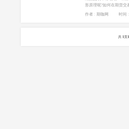
形原理呢?如何在期货交易
作者 : 期咖网
时间 : 
共
1
页