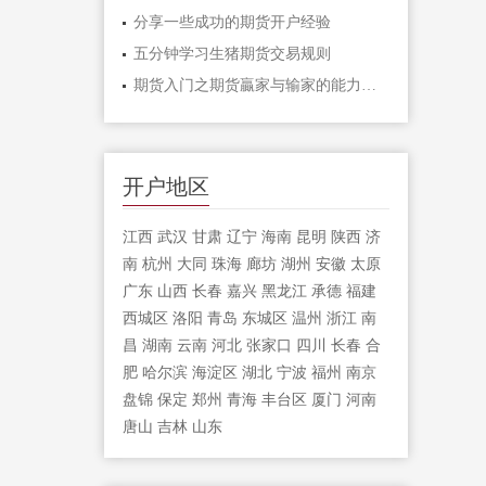
分享一些成功的期货开户经验
五分钟学习生猪期货交易规则
期货入门之期货贏家与输家的能力对比「
开户地区
江西
武汉
甘肃
辽宁
海南
昆明
陕西
济
南
杭州
大同
珠海
廊坊
湖州
安徽
太原
广东
山西
长春
嘉兴
黑龙江
承德
福建
西城区
洛阳
青岛
东城区
温州
浙江
南
昌
湖南
云南
河北
张家口
四川
长春
合
肥
哈尔滨
海淀区
湖北
宁波
福州
南京
盘锦
保定
郑州
青海
丰台区
厦门
河南
唐山
吉林
山东