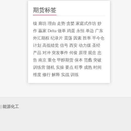
期货标签
镍
廊坊
理由
走势
贪婪
家庭式作坊
炒
作
贏家
Delta
做单
鸡蛋
永恒
单边
广东
外汇期权
纪录片
震荡
因素
胜率
平今仓
计划
高低错觉
信号
西安
动力煤
圣经
产品
对冲
突发事件
何俊
原理
观念
忠
告
南京
重仓
甲醇期货
保本
范蠡
突破
训练营
随机
实操
要点
旺季
成熟
时间
维度
修行
解释
实战
训练
|
能源化工