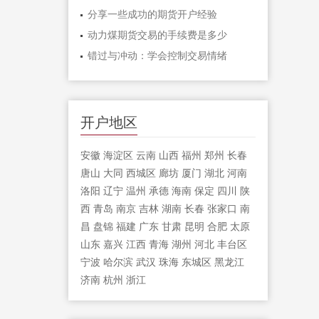
分享一些成功的期货开户经验
动力煤期货交易的手续费是多少
错过与冲动：学会控制交易情绪
开户地区
安徽
海淀区
云南
山西
福州
郑州
长春
唐山
大同
西城区
廊坊
厦门
湖北
河南
洛阳
辽宁
温州
承德
海南
保定
四川
陕
西
青岛
南京
吉林
湖南
长春
张家口
南
昌
盘锦
福建
广东
甘肃
昆明
合肥
太原
山东
嘉兴
江西
青海
湖州
河北
丰台区
宁波
哈尔滨
武汉
珠海
东城区
黑龙江
济南
杭州
浙江