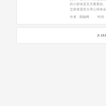
的小群体是至关重要的。
交易者愿意分享心得体会对
作者 : 期咖网
时间 : 
共
1
页