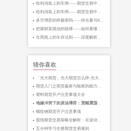
给利润装上刹车闸——期货交易中不可逾
给利润装上刹车闸——期货交易中不可逾
多空博弈的终极密码——持仓量与K线形态
把握财富跳动的脉搏——如何看懂期货主
生死线上的生存法则——深度解析期货爆
猜你喜欢
「光大期货」光大期货怎么样-光大期货手
期货入门之期货贏家与输家的能力对比「
塑料期货开户注意事项大全
地缘冲突下的原油博弈：宽幅震荡中如何
螺纹钢期货开户注意事项
股指期货交易策略全解析：在波动市场中
五分钟学习生猪期货交易规则