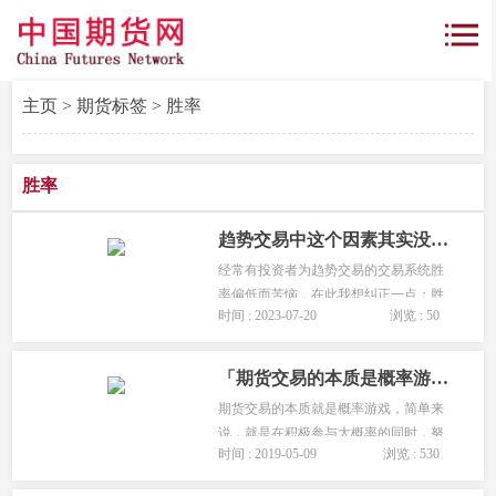
主页
>
期货标签
> 胜率
胜率
趋势交易中这个因素其实没那么重要！
经常有投资者为趋势交易的交易系统胜
率偏低而苦恼，在此我想纠正一点：胜
时间 : 2023-07-20
浏览 : 50
率这个指标其实作用并不大，趋势交易
中这个因素其实没那么重要。那么为什
么胜率作用不大呢?还有什么因素影响收
「期货交易的本质是概率游戏」交易者必须要兼顾胜率与赔率!
益。...
期货交易的本质就是概率游戏，简单来
说，就是在积极参与大概率的同时，努
时间 : 2019-05-09
浏览 : 530
力防范小概率事件发生，通过对基本面
分析来发现大概率事件，利用技术分析