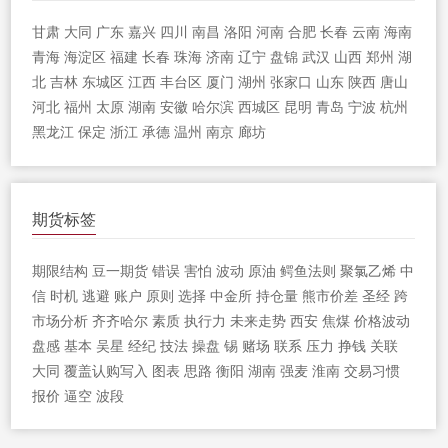
甘肃
大同
广东
嘉兴
四川
南昌
洛阳
河南
合肥
长春
云南
海南
青海
海淀区
福建
长春
珠海
济南
辽宁
盘锦
武汉
山西
郑州
湖
北
吉林
东城区
江西
丰台区
厦门
湖州
张家口
山东
陕西
唐山
河北
福州
太原
湖南
安徽
哈尔滨
西城区
昆明
青岛
宁波
杭州
黑龙江
保定
浙江
承德
温州
南京
廊坊
期货标签
期限结构
豆一期货
错误
害怕
波动
原油
鳄鱼法则
聚氯乙烯
中
信
时机
逃避
账户
原则
选择
中金所
持仓量
熊市价差
圣经
跨
市场分析
齐齐哈尔
素质
执行力
未来走势
西安
焦煤
价格波动
盘感
基本
吴星
经纪
技法
操盘
锡
赌场
联系
压力
挣钱
关联
大同
覆盖认购写入
图表
思路
衡阳
湖南
强麦
淮南
交易习惯
报价
逼空
波段