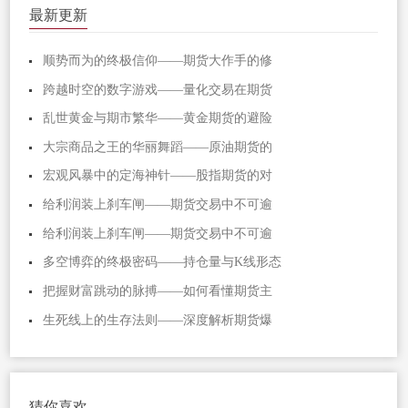
最新更新
顺势而为的终极信仰——期货大作手的修
跨越时空的数字游戏——量化交易在期货
乱世黄金与期市繁华——黄金期货的避险
大宗商品之王的华丽舞蹈——原油期货的
宏观风暴中的定海神针——股指期货的对
给利润装上刹车闸——期货交易中不可逾
给利润装上刹车闸——期货交易中不可逾
多空博弈的终极密码——持仓量与K线形态
把握财富跳动的脉搏——如何看懂期货主
生死线上的生存法则——深度解析期货爆
猜你喜欢