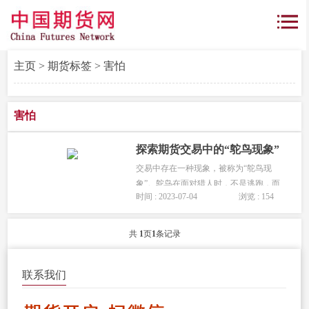
主页
>
期货标签
> 害怕
害怕
探索期货交易中的“鸵鸟现象”
交易中存在一种现象，被称为“鸵鸟现
象”。鸵鸟在面对猎人时，不是逃跑，而
时间 : 2023-07-04
浏览 : 154
是把头埋进沙子里，认为枪口不存在。
这种现象形容了人们逃避问题、不正视
问题的态度。在期货交易中，我们可以
共
1
页
1
条记录
看到四种典型的鸵鸟现象表现。本...
联系我们