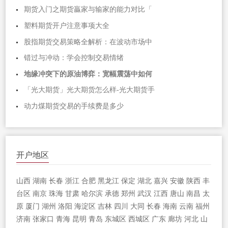
期货入门之期货贏家与输家的能力对比「
塑料期货开户注意事项大全
股指期货交易策略全解析：在波动市场中
错过与冲动：学会控制交易情绪
地缘冲突下的原油博弈：宽幅震荡中如何
「光大期货」光大期货怎么样-光大期货手
动力煤期货交易的手续费是多少
开户地区
山西
湖南
长春
浙江
合肥
黑龙江
保定
湖北
嘉兴
安徽
陕西
丰
台区
南京
珠海
甘肃
哈尔滨
承德
郑州
武汉
江西
唐山
南昌
太
原
厦门
湖州
洛阳
海淀区
吉林
四川
大同
长春
海南
云南
福州
济南
张家口
青海
昆明
青岛
东城区
西城区
广东
廊坊
河北
山