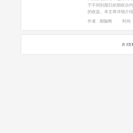
于不同到期日的期权合
的收益。本文将详细介绍日
作者 : 期咖网
时间 : 
共
1
页