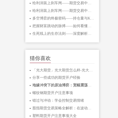
给利润装上刹车闸——期货交易中不可逾
给利润装上刹车闸——期货交易中不可逾
多空博弈的终极密码——持仓量与K线形态
把握财富跳动的脉搏——如何看懂期货主
生死线上的生存法则——深度解析期货爆
猜你喜欢
「光大期货」光大期货怎么样-光大期货手
分享一些成功的期货开户经验
地缘冲突下的原油博弈：宽幅震荡中如何
螺纹钢期货开户注意事项
错过与冲动：学会控制交易情绪
股指期货交易策略全解析：在波动市场中
塑料期货开户注意事项大全