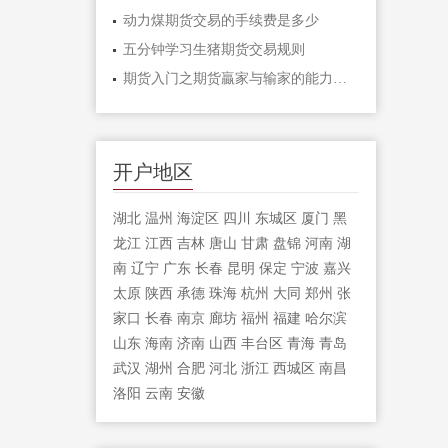
动力煤期货交易的手续费是多少
五分钟学习生猪期货交易规则
期货入门之期货贏家与输家的能力对比「
开户地区
湖北
温州
海淀区
四川
东城区
厦门
黑
龙江
江西
吉林
唐山
甘肃
盘锦
河南
湖
南
辽宁
广东
长春
昆明
保定
宁波
嘉兴
太原
陕西
承德
珠海
杭州
大同
郑州
张
家口
长春
南京
廊坊
福州
福建
哈尔滨
山东
海南
济南
山西
丰台区
青海
青岛
武汉
湖州
合肥
河北
浙江
西城区
南昌
洛阳
云南
安徽