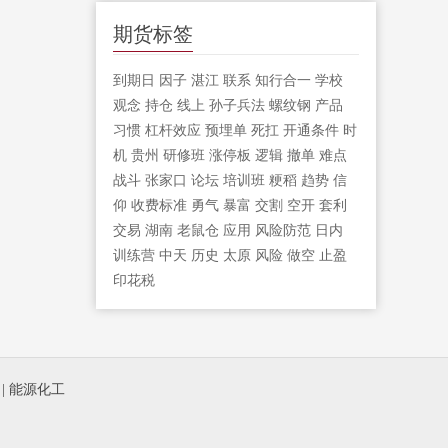
期货标签
到期日
因子
湛江
联系
知行合一
学校
观念
持仓
线上
孙子兵法
螺纹钢
产品
习惯
杠杆效应
预埋单
死扛
开通条件
时
机
贵州
研修班
涨停板
逻辑
撤单
难点
战斗
张家口
论坛
培训班
粳稻
趋势
信
仰
收费标准
勇气
暴富
交割
空开
套利
交易
湖南
老鼠仓
应用
风险防范
日内
训练营
中天
历史
太原
风险
做空
止盈
印花税
|
能源化工