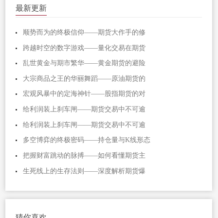
最新更新
顺势而为的终极信仰——期货大作手的修
跨越时空的数字游戏——量化交易在期货
乱世黄金与期市繁华——黄金期货的避险
大宗商品之王的华丽舞蹈——原油期货的
宏观风暴中的定海神针——股指期货的对
给利润装上刹车闸——期货交易中不可逾
给利润装上刹车闸——期货交易中不可逾
多空博弈的终极密码——持仓量与K线形态
把握财富跳动的脉搏——如何看懂期货主
生死线上的生存法则——深度解析期货爆
猜你喜欢