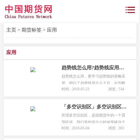
主页
>
期货标签
> 应用
应用
趋势线怎么用?趋势线应用中的注意事项
趋势线怎么用，要学习趋势线的策略应
用，明白了趋势线是什么之后，在判断
时间 : 2018-05-23
浏览 : 534
行情是处于上升趋势、下降趋势或振荡
趋势后，可以针对不同的行情走势，采
取不同的期货交易策略，趋势线应用中
「多空识别区」多空识别区的提出及在实战中的应用
的注意事项。...
所谓多空识别区，是指期货中的一个震
荡区域，我们等的是什么时候突破这个
时间 : 2018-05-04
浏览 : 303
区域，这种方向性指示是我们所需要
的，也是交易的重点。...