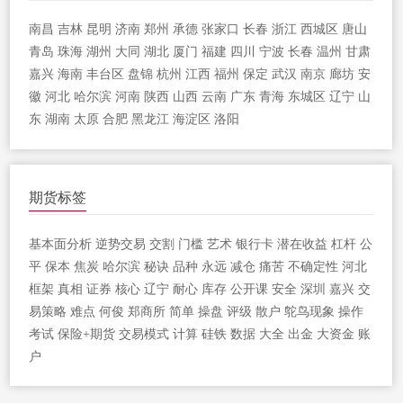
南昌
吉林
昆明
济南
郑州
承德
张家口
长春
浙江
西城区
唐山
青岛
珠海
湖州
大同
湖北
厦门
福建
四川
宁波
长春
温州
甘肃
嘉兴
海南
丰台区
盘锦
杭州
江西
福州
保定
武汉
南京
廊坊
安
徽
河北
哈尔滨
河南
陕西
山西
云南
广东
青海
东城区
辽宁
山
东
湖南
太原
合肥
黑龙江
海淀区
洛阳
期货标签
基本面分析
逆势交易
交割
门槛
艺术
银行卡
潜在收益
杠杆
公
平
保本
焦炭
哈尔滨
秘诀
品种
永远
减仓
痛苦
不确定性
河北
框架
真相
证券
核心
辽宁
耐心
库存
公开课
安全
深圳
嘉兴
交
易策略
难点
何俊
郑商所
简单
操盘
评级
散户
鸵鸟现象
操作
考试
保险+期货
交易模式
计算
硅铁
数据
大全
出金
大资金
账
户