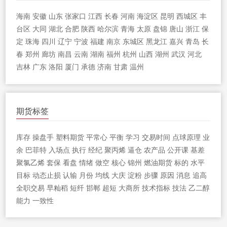
海南
安徽
山东
张家口
江西
长春
河南
海淀区
昆明
西城区
丰
台区
大同
湖北
合肥
陕西
哈尔滨
青海
太原
盘锦
唐山
浙江
保
定
珠海
四川
辽宁
宁波
福建
南京
东城区
黑龙江
嘉兴
青岛
长
春
郑州
廊坊
南昌
云南
湖南
福州
杭州
山西
湖州
武汉
河北
吉林
广东
洛阳
厦门
承德
济南
甘肃
温州
期货标签
库存
操盘手
塑料期货
平常心
平衡
学习
交易时间
点球原理
业
余
巴菲特
入场点
执行
经纪
聚丙烯
逼仓
农产品
公开课
基差
聚氯乙烯
套保
看盘
情绪
做空
核心
锦州
燃油期货
标的
水平
目标
动态止损
认输
月份
均线
大庆
淀粉
步骤
原因
消息
追高
全职交易
早籼稻
短纤
邯郸
超短
大商所
技术指标
技法
乙二醇
能力
一致性