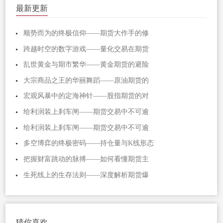
最新更新
顺势而为的终极信仰——期货大作手的修
跨越时空的数字游戏——量化交易在期货
乱世黄金与期市繁华——黄金期货的避险
大宗商品之王的华丽舞蹈——原油期货的
宏观风暴中的定海神针——股指期货的对
给利润装上刹车闸——期货交易中不可逾
给利润装上刹车闸——期货交易中不可逾
多空博弈的终极密码——持仓量与K线形态
把握财富跳动的脉搏——如何看懂期货主
生死线上的生存法则——深度解析期货爆
猜你喜欢