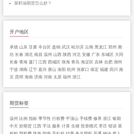
菜籽油期货怎么炒？
开户地区
承德
山东
甘肃
丰台区
盘锦
武汉
哈尔滨
云南
黑龙江
郑州
廊
坊
长春
湖北
南昌
温州
山西
陕西
河北
安徽
广东
东城区
大同
长春
青海
厦门
江西
西城区
珠海
青岛
海淀区
吉林
合肥
湖州
宁波
湖南
辽宁
嘉兴
唐山
洛阳
杭州
张家口
保定
福建
四川
南
京
昆明
海南
济南
河南
太原
福州
浙江
期货标签
温州
比例
指标
季节性
行权费
平顶山
手续费
修养
浙江
银期
中天
炒期货
江西
手法
服务
计算
生猪
投资模式
枣庄
错误
菜
籽粕
期权费
珠海
指南
高杠杆
结果
备兑期权
开通
秘诀
穷人