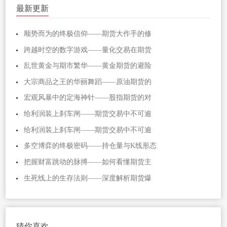
最新更新
顺势而为的终极信仰——期货大作手的修
跨越时空的数字游戏——量化交易在期货
乱世黄金与期市繁华——黄金期货的避险
大宗商品之王的华丽舞蹈——原油期货的
宏观风暴中的定海神针——股指期货的对
给利润装上刹车闸——期货交易中不可逾
给利润装上刹车闸——期货交易中不可逾
多空博弈的终极密码——持仓量与K线形态
把握财富跳动的脉搏——如何看懂期货主
生死线上的生存法则——深度解析期货爆
猜你喜欢