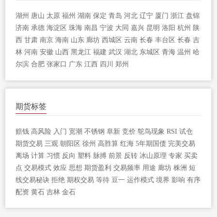
湖州
唐山
太原
福州
湖南
保定
青岛
河北
辽宁
厦门
浙江
盘锦
济南
承德
海淀区
珠海
南昌
宁波
大同
嘉兴
昆明
洛阳
杭州
陕
西
甘肃
南京
海南
山东
廊坊
西城区
云南
长春
丰台区
长春
吉
林
河南
安徽
山西
黑龙江
福建
武汉
湖北
东城区
青海
温州
哈
尔滨
合肥
张家口
广东
江西
四川
郑州
期货标签
赔钱
高风险
入门
宽潮
不锈钢
阜新
竞价
鸵鸟现象
RSI
试仓
期货交易
三观
朝阳区
徐州
高胜算
红海
5年期国债
完美交易
离场
计算
习惯
反向
塑料
脉搏
前景
反转
冰山原理
专家
买卖
点
交易模式
效应
思想
期货盈利
交易频率
用途
廊坊
株洲
短
线交易秘诀
拒绝
期权交易
等待
豆一
运作模式
境界
影响
有序
配资
黄石
吉林
金石