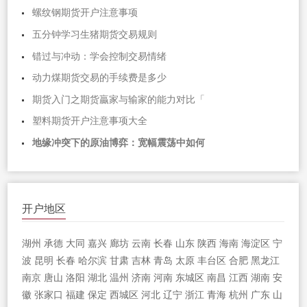
螺纹钢期货开户注意事项
五分钟学习生猪期货交易规则
错过与冲动：学会控制交易情绪
动力煤期货交易的手续费是多少
期货入门之期货贏家与输家的能力对比「
塑料期货开户注意事项大全
地缘冲突下的原油博弈：宽幅震荡中如何
开户地区
湖州
承德
大同
嘉兴
廊坊
云南
长春
山东
陕西
海南
海淀区
宁
波
昆明
长春
哈尔滨
甘肃
吉林
青岛
太原
丰台区
合肥
黑龙江
南京
唐山
洛阳
湖北
温州
济南
河南
东城区
南昌
江西
湖南
安
徽
张家口
福建
保定
西城区
河北
辽宁
浙江
青海
杭州
广东
山