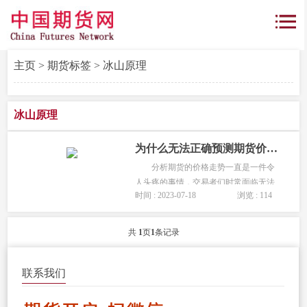
主页
>
期货标签
> 冰山原理
冰山原理
为什么无法正确预测期货价格走势？别做无用功！
分析期货的价格走势一直是一件令
人头疼的事情，交易者们时常面临无法
时间 : 2023-07-18
浏览 : 114
正确预测期货价格走势的难题。其实在
交易中存在一种原理叫冰山原理，冰山
原理解释了为什么有些时候期货价格走
共
1
页
1
条记录
势不会按我们所预期的那样变化。那...
联系我们