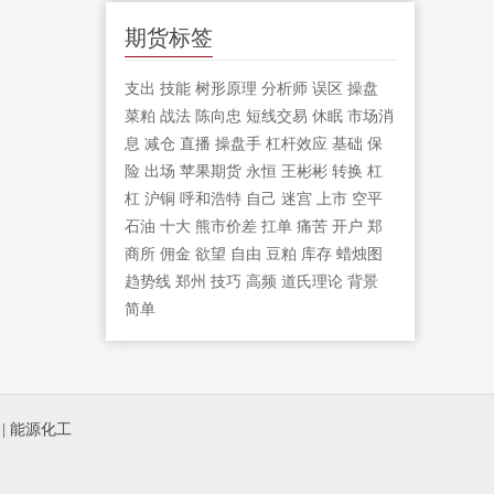
期货标签
支出
技能
树形原理
分析师
误区
操盘
菜粕
战法
陈向忠
短线交易
休眠
市场消
息
减仓
直播
操盘手
杠杆效应
基础
保
险
出场
苹果期货
永恒
王彬彬
转换
杠
杠
沪铜
呼和浩特
自己
迷宫
上市
空平
石油
十大
熊市价差
扛单
痛苦
开户
郑
商所
佣金
欲望
自由
豆粕
库存
蜡烛图
趋势线
郑州
技巧
高频
道氏理论
背景
简单
|
能源化工