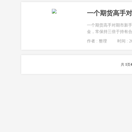
一个期货高手对
一个期货高手对期市新手
金，常保持三倍于持有合
作者 : 整理
时间 : 20
共
1
页