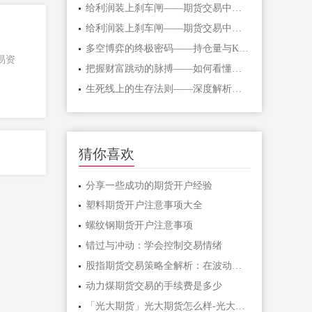
给利润装上刹车闸——期货交易中不可逾
给利润装上刹车闸——期货交易中不可逾
多空博弈的终极密码——持仓量与K线形态
易资
把握财富跳动的脉搏——如何看懂期货主
生死线上的生存法则——深度解析期货爆
猜你喜欢
分享一些成功的期货开户经验
塑料期货开户注意事项大全
螺纹钢期货开户注意事项
错过与冲动：学会控制交易情绪
股指期货交易策略全解析：在波动市场中
动力煤期货交易的手续费是多少
「光大期货」光大期货怎么样-光大期货手