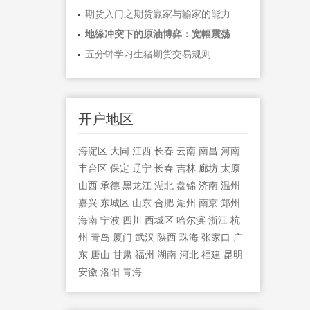
期货入门之期货贏家与输家的能力对比「
地缘冲突下的原油博弈：宽幅震荡中如何
五分钟学习生猪期货交易规则
开户地区
海淀区
大同
江西
长春
云南
南昌
河南
丰台区
保定
辽宁
长春
吉林
廊坊
太原
山西
承德
黑龙江
湖北
盘锦
济南
温州
嘉兴
东城区
山东
合肥
湖州
南京
郑州
海南
宁波
四川
西城区
哈尔滨
浙江
杭
州
青岛
厦门
武汉
陕西
珠海
张家口
广
东
唐山
甘肃
福州
湖南
河北
福建
昆明
安徽
洛阳
青海