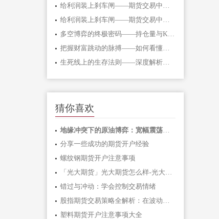
给利润装上刹车闸——期货交易中不可逾
给利润装上刹车闸——期货交易中不可逾
多空博弈的终极密码——持仓量与K线形态
把握财富跳动的脉搏——如何看懂期货主
生死线上的生存法则——深度解析期货爆
猜你喜欢
地缘冲突下的原油博弈：宽幅震荡中如何
分享一些成功的期货开户经验
螺纹钢期货开户注意事项
「光大期货」光大期货怎么样-光大期货手
错过与冲动：学会控制交易情绪
股指期货交易策略全解析：在波动市场中
塑料期货开户注意事项大全