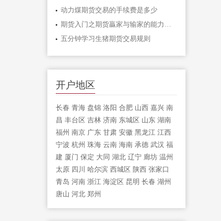
动力煤期货交易的手续费是多少
期货入门之期货贏家与输家的能力对比「
五分钟学习生猪期货交易规则
开户地区
长春
青海
盘锦
洛阳
合肥
山西
嘉兴
南
昌
丰台区
吉林
济南
东城区
山东
湖南
福州
南京
广东
甘肃
安徽
黑龙江
江西
宁波
杭州
珠海
云南
海南
承德
武汉
福
建
厦门
保定
大同
湖北
辽宁
廊坊
温州
太原
四川
哈尔滨
西城区
陕西
张家口
青岛
河南
浙江
海淀区
昆明
长春
湖州
唐山
河北
郑州