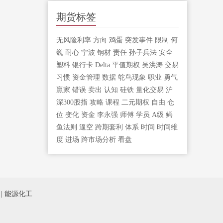
期货标签
无风险利率
方向
鸡蛋
突发事件
限制
何
巍
耐心
宁波
钢材
责任
孙子兵法
安全
塑料
银行卡
Delta
平值期权
吴洪涛
交易
习惯
资金管理
数据
鸵鸟现象
职业
勇气
贏家
错误
卖出
认知
硅铁
量化交易
沪
深300股指
攻略
课程
二元期权
自由
仓
位
变化
资金
李永强
师傅
学员
A级
鳄
鱼法则
逼空
跨期套利
体系
时间
时间维
度
进场
跨市场分析
看盘
|
能源化工