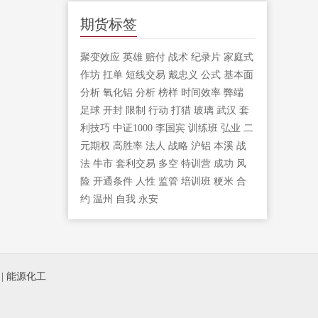
期货标签
聚变效应
英雄
赔付
战术
纪录片
家庭式
作坊
扛单
短线交易
戴忠义
公式
基本面
分析
氧化铝
分析
榜样
时间效率
弊端
足球
开封
限制
行动
打猎
玻璃
武汉
套
利技巧
中证1000
李国宾
训练班
弘业
二
元期权
高胜率
法人
战略
沪铝
本溪
战
法
牛市
套利交易
多空
特训营
成功
风
险
开通条件
人性
监管
培训班
粳米
合
约
温州
自我
永安
|
能源化工