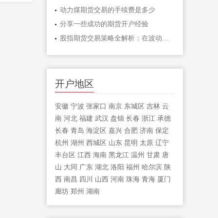
动力煤期货交易的手续费是多少
分享一些成功的期货开户经验
股指期货交易策略全解析：在波动市场中
开户地区
安徽
宁波
张家口
南京
东城区
吉林
云
南
河北
福建
武汉
盘锦
长春
浙江
承德
长春
青岛
海淀区
嘉兴
合肥
济南
保定
杭州
湖州
西城区
山东
昆明
太原
辽宁
丰台区
江西
海南
黑龙江
温州
甘肃
唐
山
大同
广东
湖北
洛阳
福州
哈尔滨
陕
西
南昌
四川
山西
河南
珠海
青海
厦门
廊坊
郑州
湖南