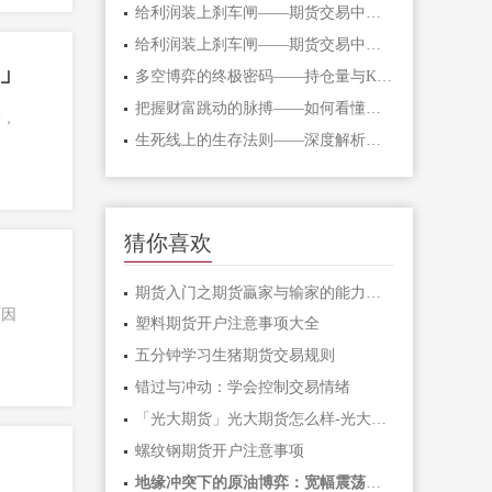
给利润装上刹车闸——期货交易中不可逾
给利润装上刹车闸——期货交易中不可逾
」
多空博弈的终极密码——持仓量与K线形态
把握财富跳动的脉搏——如何看懂期货主
子，
生死线上的生存法则——深度解析期货爆
猜你喜欢
期货入门之期货贏家与输家的能力对比「
原因
塑料期货开户注意事项大全
五分钟学习生猪期货交易规则
错过与冲动：学会控制交易情绪
「光大期货」光大期货怎么样-光大期货手
螺纹钢期货开户注意事项
地缘冲突下的原油博弈：宽幅震荡中如何