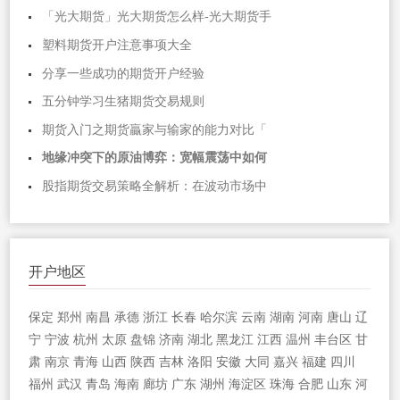
「光大期货」光大期货怎么样-光大期货手
塑料期货开户注意事项大全
分享一些成功的期货开户经验
五分钟学习生猪期货交易规则
期货入门之期货贏家与输家的能力对比「
地缘冲突下的原油博弈：宽幅震荡中如何
股指期货交易策略全解析：在波动市场中
开户地区
保定
郑州
南昌
承德
浙江
长春
哈尔滨
云南
湖南
河南
唐山
辽
宁
宁波
杭州
太原
盘锦
济南
湖北
黑龙江
江西
温州
丰台区
甘
肃
南京
青海
山西
陕西
吉林
洛阳
安徽
大同
嘉兴
福建
四川
福州
武汉
青岛
海南
廊坊
广东
湖州
海淀区
珠海
合肥
山东
河