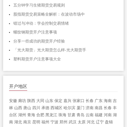
五分钟学习生猪期货交易规则
股指期货交易策略全解析：在波动市场中
错过与冲动：学会控制交易情绪
螺纹钢期货开户注意事项
分享一些成功的期货开户经验
「光大期货」光大期货怎么样-光大期货手
塑料期货开户注意事项大全
开户地区
安徽
廊坊
陕西
大同
山东
保定
嘉兴
张家口
长春
广东
海南
吉
林
山西
唐山
四川
承德
西城区
哈尔滨
厦门
济南
南昌
长春
丰
台区
湖州
青海
合肥
黑龙江
珠海
甘肃
青岛
云南
福建
河南
湖
南
湖北
南京
昆明
福州
宁波
郑州
武汉
太原
河北
辽宁
盘锦