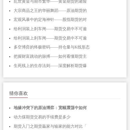
乱世黄金与期市繁华——黄金期货的避险
大宗商品之王的华丽舞蹈——原油期货的
宏观风暴中的定海神针——股指期货的对
给利润装上刹车闸——期货交易中不可逾
给利润装上刹车闸——期货交易中不可逾
多空博弈的终极密码——持仓量与K线形态
把握财富跳动的脉搏——如何看懂期货主
生死线上的生存法则——深度解析期货爆
猜你喜欢
地缘冲突下的原油博弈：宽幅震荡中如何
动力煤期货交易的手续费是多少
期货入门之期货贏家与输家的能力对比「