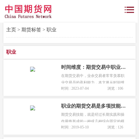
主页
>
期货标签
> 职业
职业
时间维度：期货交易中职业交易员与业余交易者的最大差异
在期货交易中，业余交易者常常羡慕职
业交易员的盈利能力，本文将从时间维
时间 : 2023-07-04
浏览 : 106
度详细介绍该差异，帮助业余参与者了
解自己与期货职业交易员之间的差
别。...
职业的期货交易是多项技能的综合体
期货交易技能，就是经过长期实践和操
作最终形成的一种或几种综合固定的模
时间 : 2019-05-10
浏览 : 126
式，在市场加以配合的情况下伺机加以
实施。面对不同市场的不同应对方案越