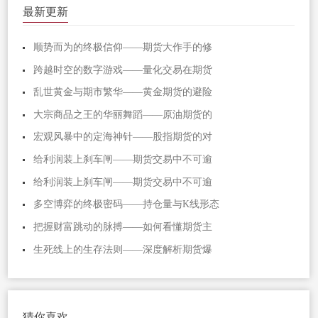
最新更新
顺势而为的终极信仰——期货大作手的修
跨越时空的数字游戏——量化交易在期货
乱世黄金与期市繁华——黄金期货的避险
大宗商品之王的华丽舞蹈——原油期货的
宏观风暴中的定海神针——股指期货的对
给利润装上刹车闸——期货交易中不可逾
给利润装上刹车闸——期货交易中不可逾
多空博弈的终极密码——持仓量与K线形态
把握财富跳动的脉搏——如何看懂期货主
生死线上的生存法则——深度解析期货爆
猜你喜欢