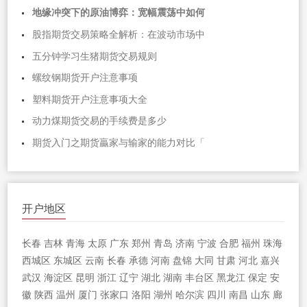
地缘冲突下的原油博弈：宽幅震荡中如何
股指期货交易策略全解析：在波动市场中
五分钟学习生猪期货交易规则
螺纹钢期货开户注意事项
塑料期货开户注意事项大全
动力煤期货交易的手续费是多少
期货入门之期货贏家与输家的能力对比「
开户地区
长春
吉林
青海
太原
广东
郑州
青岛
济南
宁波
合肥
福州
珠海
西城区
东城区
云南
长春
承德
河南
盘锦
大同
甘肃
河北
嘉兴
武汉
海淀区
昆明
浙江
辽宁
湖北
湖南
丰台区
黑龙江
保定
安
徽
陕西
温州
厦门
张家口
洛阳
湖州
哈尔滨
四川
南昌
山东
廊