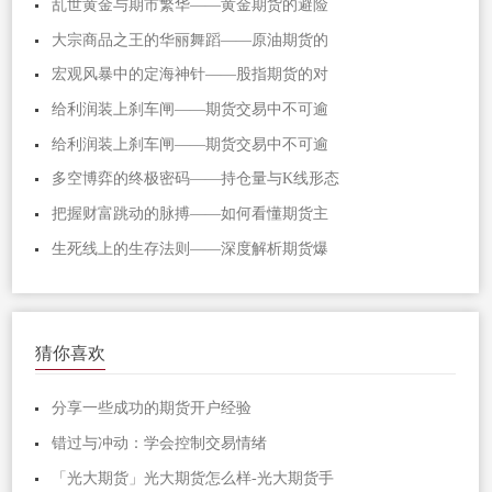
乱世黄金与期市繁华——黄金期货的避险
大宗商品之王的华丽舞蹈——原油期货的
宏观风暴中的定海神针——股指期货的对
给利润装上刹车闸——期货交易中不可逾
给利润装上刹车闸——期货交易中不可逾
多空博弈的终极密码——持仓量与K线形态
把握财富跳动的脉搏——如何看懂期货主
生死线上的生存法则——深度解析期货爆
猜你喜欢
分享一些成功的期货开户经验
错过与冲动：学会控制交易情绪
「光大期货」光大期货怎么样-光大期货手