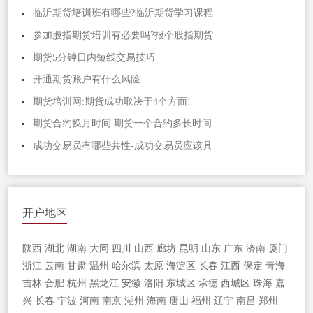
临沂期货培训班有哪些?临沂期货学习课程
参加股指期货培训有必要吗?报个股指期货
期货5分钟日内短线交易技巧
开通期货账户有什么风险
期货培训网:期货成功取决于4个方面!
期货合约换月时间 期货一个合约多长时间
成功交易员有哪些共性-成功交易员应该具
开户地区
陕西
湖北
湖南
大同
四川
山西
廊坊
昆明
山东
广东
济南
厦门
浙江
云南
甘肃
温州
哈尔滨
太原
海淀区
长春
江西
保定
青海
吉林
合肥
杭州
黑龙江
安徽
洛阳
东城区
承德
西城区
珠海
嘉
兴
长春
宁波
河南
南京
湖州
海南
唐山
福州
辽宁
南昌
郑州