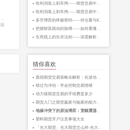
给利润装上刹车闸——期货交易中不可逾
给利润装上刹车闸——期货交易中不可逾
略，
多空博弈的终极密码——持仓量与K线形态
来说
把握财富跳动的脉搏——如何看懂期货主
生死线上的生存法则——深度解析期货爆
猜你喜欢
股指期货交易策略全解析：在波动市场中
错过与冲动：学会控制交易情绪
动力煤期货交易的手续费是多少
期货入门之期货贏家与输家的能力对比「
地缘冲突下的原油博弈：宽幅震荡中如何
塑料期货开户注意事项大全
「光大期货」光大期货怎么样-光大期货手