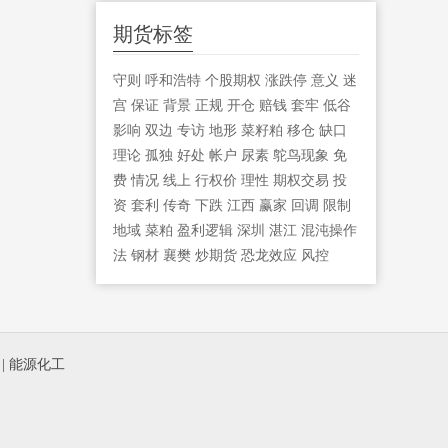
期货标签
守则
呼和浩特
个股期权
涨跌停
意义
迷
宫
保证
背景
正规
开仓
赔钱
套牢
低谷
影响
双边
专访
地形
菜籽粕
移仓
缺口
理论
孤独
好处
帐户
尿素
鸵鸟现象
免
费
情况
线上
行权价
理性
期权交易
投
资
套利
传奇
下跌
江西
赢家
回调
限制
地域
菜粕
盈利逻辑
深圳
湛江
混沌操作
法
钢材
襄樊
炒期货
恐龙效应
风控
|
能源化工