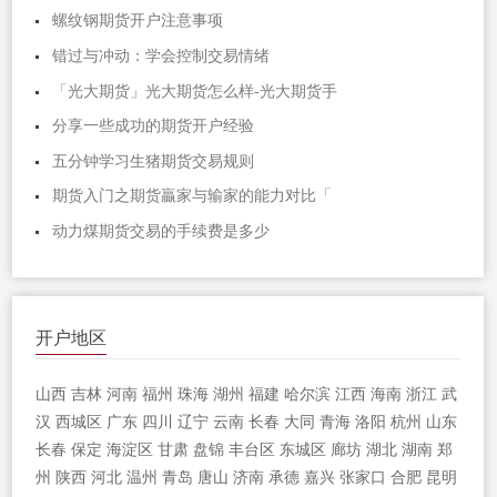
螺纹钢期货开户注意事项
错过与冲动：学会控制交易情绪
「光大期货」光大期货怎么样-光大期货手
分享一些成功的期货开户经验
五分钟学习生猪期货交易规则
期货入门之期货贏家与输家的能力对比「
动力煤期货交易的手续费是多少
开户地区
山西
吉林
河南
福州
珠海
湖州
福建
哈尔滨
江西
海南
浙江
武
汉
西城区
广东
四川
辽宁
云南
长春
大同
青海
洛阳
杭州
山东
长春
保定
海淀区
甘肃
盘锦
丰台区
东城区
廊坊
湖北
湖南
郑
州
陕西
河北
温州
青岛
唐山
济南
承德
嘉兴
张家口
合肥
昆明