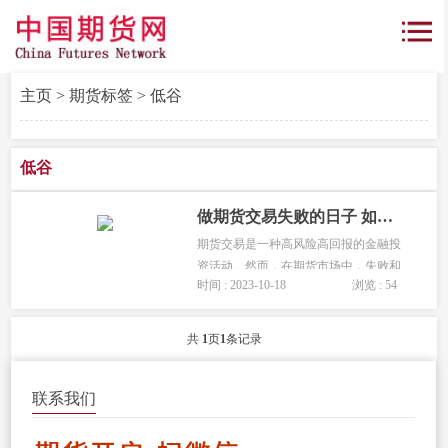
主页
>
期货标签
> 低谷
低谷
做期货交易失败的日子 如何度过交易失败的低谷期？
期货交易是一种高风险高回报的金融投
资活动。然而，在期货市场中，失败和
时间 : 2023-10-18
浏览 : 54
亏损是不可避免的一部分。当投资者陷
入交易失败的低谷期时，如何应对、度
过这段困难时光，对于保持投资信心和
共
1
页
1
条记录
改善交易策略至关重要。...
联系我们